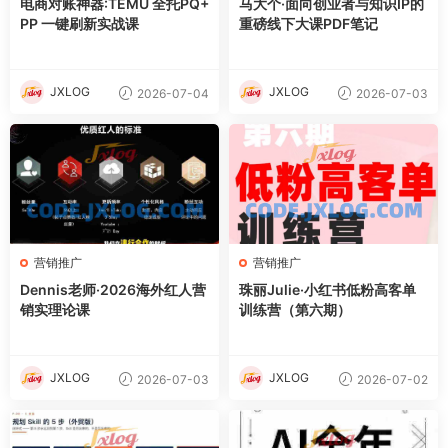
电商对账神器:TEMU 全托PQ+
马大个·面向创业者与知识IP的
PP 一键刷新实战课
重磅线下大课PDF笔记
JXLOG
JXLOG
2026-07-04
2026-07-03
营销推广
营销推广
Dennis老师·2026海外红人营
珠丽Julie·小红书低粉高客单
销实理论课
训练营（第六期）
JXLOG
JXLOG
2026-07-03
2026-07-02