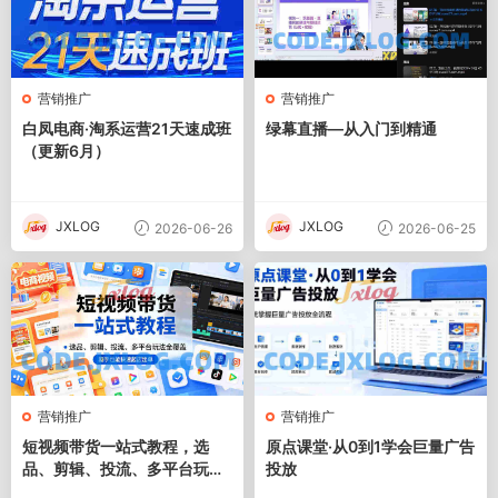
营销推广
营销推广
白凤电商·淘系运营21天速成班
绿幕直播—从入门到精通
（更新6月）
JXLOG
JXLOG
2026-06-26
2026-06-25
营销推广
营销推广
短视频带货一站式教程，选
原点课堂·从0到1学会巨量广告
品、剪辑、投流、多平台玩法
投放
全覆盖，新手也能快速起店出