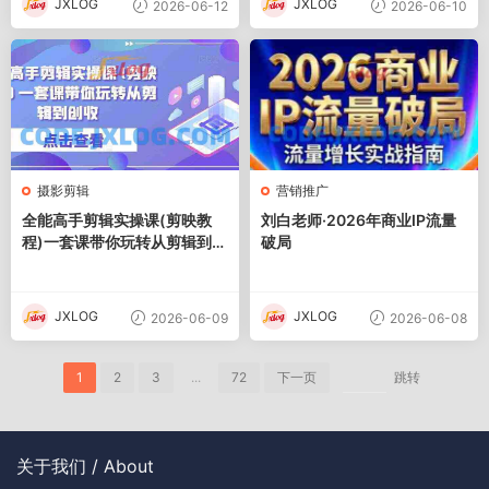
JXLOG
JXLOG
2026-06-12
2026-06-10
摄影剪辑
营销推广
全能高手剪辑实操课(剪映教
刘白老师·2026年商业IP流量
程)一套课带你玩转从剪辑到创
破局
收
JXLOG
JXLOG
2026-06-09
2026-06-08
1
2
3
...
72
下一页
跳转
关于我们 / About