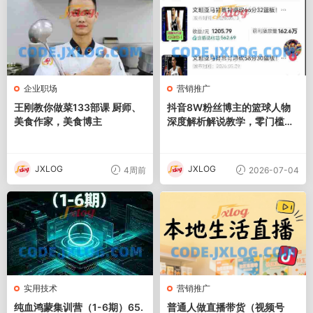
企业职场
营销推广
王刚教你做菜133部课 厨师、
抖音8W粉丝博主的篮球人物
美食作家，美食博主
深度解析解说教学，零门槛玩
转伙伴计划与精选独家，单日
稳定收益1k+
JXLOG
JXLOG
4周前
2026-07-04
实用技术
营销推广
纯血鸿蒙集训营（1-6期）65.
普通人做直播带货（视频号