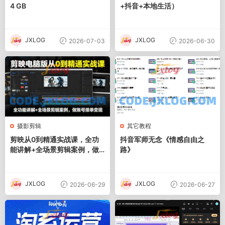
4 GB
+抖音+本地生活）
JXLOG
JXLOG
2026-07-03
2026-06-30
摄影剪辑
其它教程
剪映从0到精通实战课，全功
抖音军师无念《情感自由之
能讲解+全场景剪辑案例，做
路》
账号接单变现
JXLOG
JXLOG
2026-06-29
2026-06-27