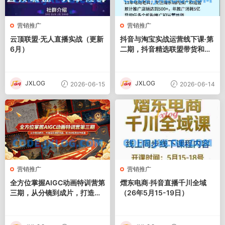
营销推广
营销推广
云顶联盟·无人直播实战（更新
抖音与淘宝实战运营线下课·第
6月）
二期，抖音精选联盟带货和淘
宝实战运营
JXLOG
JXLOG
2026-06-15
2026-06-14
营销推广
营销推广
全方位掌握AIGC动画特训营第
熠东电商·抖音直播千川全域
三期，从分镜到成片，打造国
（26年5月15-19日）
风爆款动画，抢占AI视觉创作
赛道红利