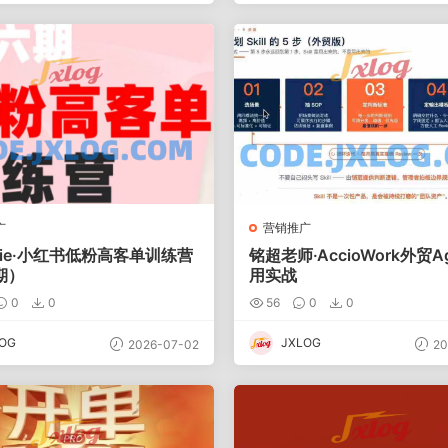
广
营销推广
lie·小红书低粉高客单训练营
铭超老师·AccioWork外贸A
期）
用实战
0
0
56
0
0
OG
JXLOG
2026-07-02
20