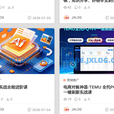
镜，知识分享、好物带货剧
0
0
62
0
0
OG
JXLOG
2026-07-05
20
广
营销推广
I实战全能进阶课
电商对账神器:TEMU 全托P
一键刷新实战课
0
0
78
0
0
OG
JXLOG
2026-07-04
20