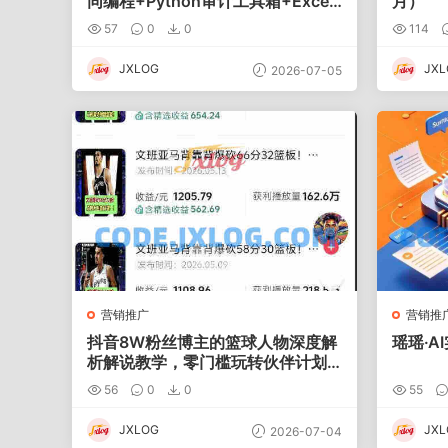
同编程+Python审计工具箱+Excel
月）
VBA加载项落地
57
0
0
114
JXLOG
JXL
2026-07-05
营销推广
营销推
抖音8W粉丝博主的篮球人物深度解
瑶瑶·A
析解说教学，零门槛玩转伙伴计划
与精选独家，单日稳定收益1k+
56
0
0
55
JXLOG
JXL
2026-07-04