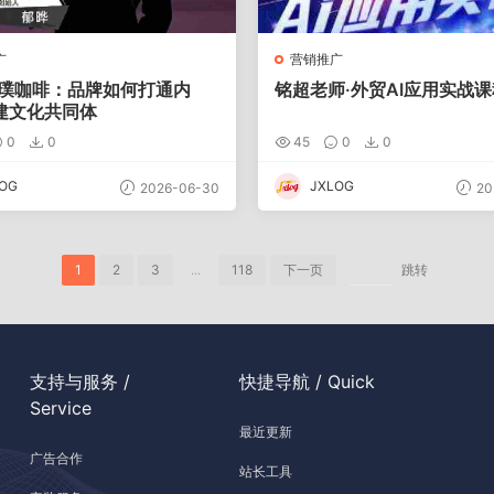
广
营销推广
永璞咖啡：品牌如何打通内
铭超老师·外贸AI应用实战课
建文化共同体
0
0
45
0
0
OG
JXLOG
2026-06-30
20
1
2
3
...
118
下一页
跳转
支持与服务 /
快捷导航 / Quick
Service
最近更新
广告合作
站长工具