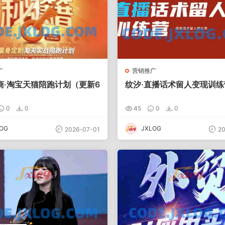
广
营销推广
商·淘宝天猫陪跑计划（更新6
纹汐·直播话术留人变现训练
0
0
45
0
0
OG
JXLOG
2026-07-01
20