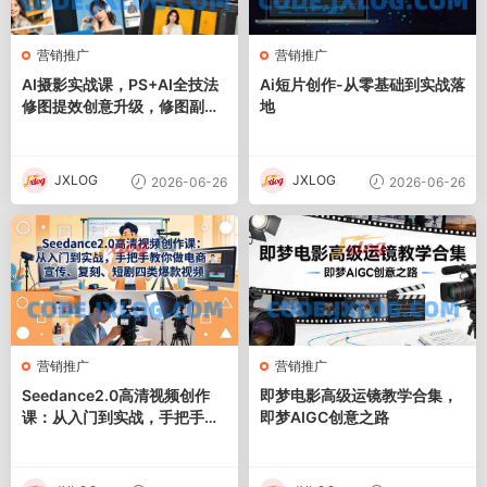
营销推广
营销推广
AI摄影实战课，PS+AI全技法
Ai短片创作-从零基础到实战落
修图提效创意升级，修图副业
地
接单变现教程
JXLOG
JXLOG
2026-06-26
2026-06-26
营销推广
营销推广
Seedance2.0高清视频创作
即梦电影高级运镜教学合集，
课：从入门到实战，手把手教
即梦AIGC创意之路
你做电商、宣传、复刻、短剧
四类爆款视频