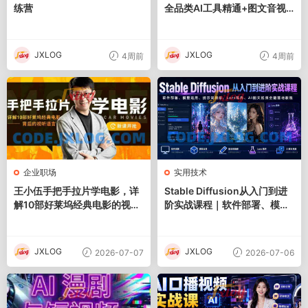
练营
全品类AI工具精通+图文音视
频全域创作+百行业落地变现
+自媒体IP打造年度进阶大课
JXLOG
JXLOG
4周前
4周前
企业职场
实用技术
王小伍手把手拉片学电影，详
Stable Diffusion从入门到进
解10部好莱坞经典电影的视听
阶实战课程｜软件部署、模型
语言13.3GB
运用、提示词精修、Lora炼
丹、AI图文视频全能落地教程
JXLOG
JXLOG
2026-07-07
2026-07-06