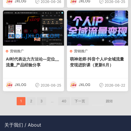
JXLOG
JXLOG
2026-06-26
2026-06-25
营销推广
营销推广
AI时代表达力方法论—定位__
萌神老师·抖音个人IP全域流量
流量_产品经验分享
变现进阶课（更新6月）
JXLOG
JXLOG
2026-06-25
2026-06-22
1
2
3
...
40
下一页
跳转
关于我们 / About