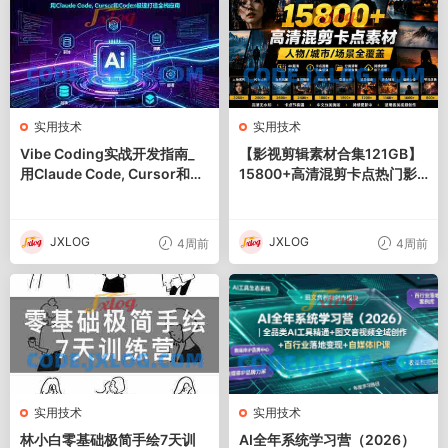
实用技术
实用技术
Vibe Coding实战开发指南_
【影视剪辑素材合集121GB】
用Claude Code, Cursor和Co
15800+高清混剪卡点热门影
dex极速打造全栈应用
视精彩片段｜人物/城市/场景
全覆盖，中文分类清晰
JXLOG
JXLOG
4周前
4周前
实用技术
实用技术
林小白零基础极简手绘7天训
AI全年系统学习营（2026）