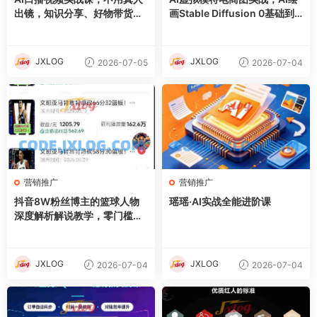
出镜，知识分享、好物带货剧
画Stable Diffusion 0基础到
情访谈
精通
JXLOG
JXLOG
2026-07-05
2026-07-04
营销推广
营销推广
抖音8W粉丝博主的篮球人物
瑶瑶·AI实战全能进阶课
深度解析解说教学，零门槛玩
转伙伴计划与精选独家，单日
稳定收益1k+
JXLOG
JXLOG
2026-07-04
2026-07-04