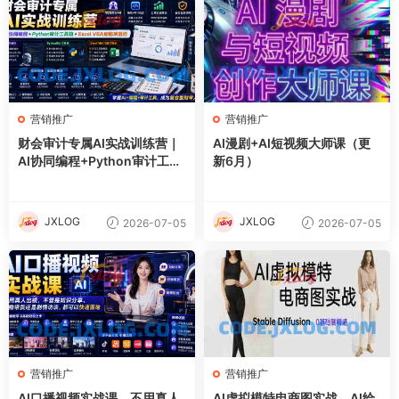
营销推广
营销推广
财会审计专属AI实战训练营｜
AI漫剧+AI短视频大师课（更
AI协同编程+Python审计工具
新6月）
箱+Excel VBA加载项落地
JXLOG
JXLOG
2026-07-05
2026-07-05
营销推广
营销推广
AI口播视频实战课，不用真人
AI虚拟模特电商图实战，AI绘