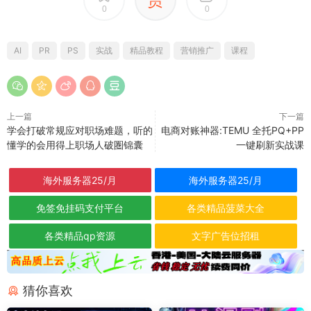
0
0
AI
PR
PS
实战
精品教程
营销推广
课程
上一篇
下一篇
学会打破常规应对职场难题，听的
电商对账神器:TEMU 全托PQ+PP
懂学的会用得上职场人破圏锦囊
一键刷新实战课
海外服务器25/月
海外服务器25/月
免签免挂码支付平台
各类精品菠菜大全
各类精品qp资源
文字广告位招租
猜你喜欢