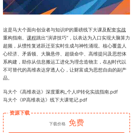
这是马大个面向创业者与知识IP的重磅线下大课及配套
实战
重构指南。
课程
跳出“演讲技巧”，以表达为入口实现大脑算力
超频，从惯性复述跃迁至实时生成与神性涌现。核心覆盖人
心经济、矛盾顿、大脑悬停、超级命中、高维提问及思想体
系构建，助你从信息搬运工进化为理念造物主，在
AI
时代以
不可替代的高维表达穿透人心，让财富成为思想自由的副产
品。
马大个《高维表达》深度重构_个人IP转化实战指南.pdf
马大个《IP高维表达》线下大课笔记.pdf
资源下载
免费
下载价格