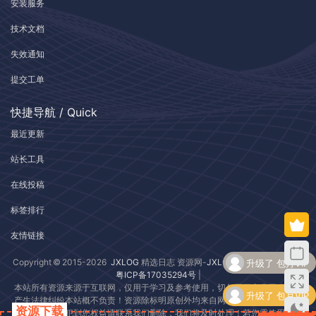
安装服务
技术文档
失效通知
提交工单
快捷导航 / Quick
最近更新
站长工具
在线投稿
标签排行
友情链接
升级了 包月VIP
Copyright © 2015-2026
JXLOG
精选日志 资源网-
JXLOG.COM
| 版权所有 |
粤ICP备17035294号
|
本站所有资源来源于互联网，仅用于学习及参考使用，切勿用于商业用途，如
升级了 包月VIP
产生法律纠纷本站概不负责！资源除标明原创外均来自网络转载，版权归原作
资源下载
者所有，若侵犯到您权益请联系我们删除，我们将及时处理！若您需使用非免