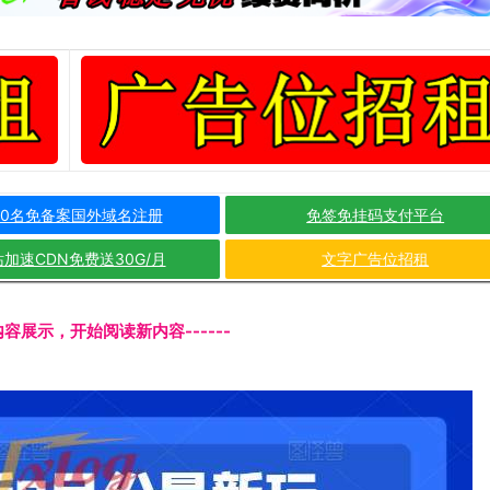
10名免备案国外域名注册
免签免挂码支付平台
加速CDN免费送30G/月
文字广告位招租
文内容展示，开始阅读新内容------