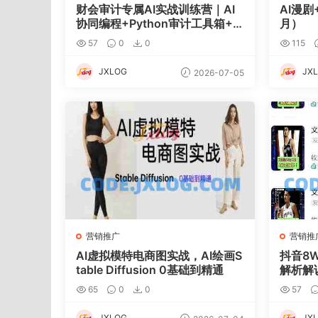
财会审计专属AI实战训练营｜AI
AI漫剧
协同编程+Python审计工具箱+E
月）
xcel VBA加载项落地
57
0
0
115
JXLOG
JX
2026-07-05
营销推广
营销推
AI虚拟模特电商图实战，AI绘画S
抖音8
table Diffusion 0基础到精通
解析解
计划与
65
0
0
57
k+
JXLOG
JX