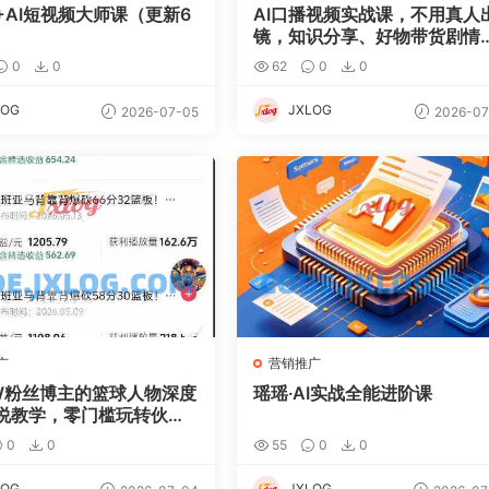
+AI短视频大师课（更新6
AI口播视频实战课，不用真人
镜，知识分享、好物带货剧情
谈
0
0
62
0
0
LOG
JXLOG
2026-07-05
2026-07
广
营销推广
W粉丝博主的篮球人物深度
瑶瑶·AI实战全能进阶课
说教学，零门槛玩转伙伴
精选独家，单日稳定收益1
0
0
55
0
0
LOG
JXLOG