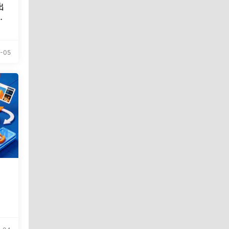
出
访
-05