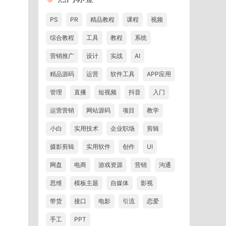
PS
PR
精品教程
课程
视频
综合教程
工具
教程
系统
营销推广
设计
实战
AI
精品源码
运营
软件工具
APP应用
管理
直播
短视频
抖音
入门
运营营销
网站源码
项目
教学
小白
实用技术
企业职场
剪辑
摄影剪辑
实用软件
创作
UI
网盘
电商
游戏资源
营销
沟通
思维
模板主题
自媒体
影视
带货
接口
电影
引流
恋爱
手工
PPT