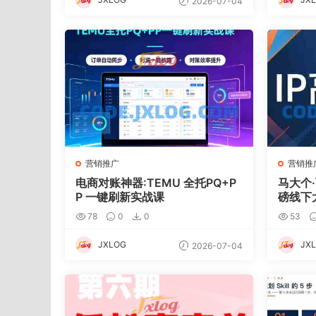
2026-07-04
营销推广
营销推
电商对账神器:TEMU 全托PQ+P
马大个
P 一键刷新实战课
磅线下
78
0
0
53
JXLOG
JX
2026-07-04