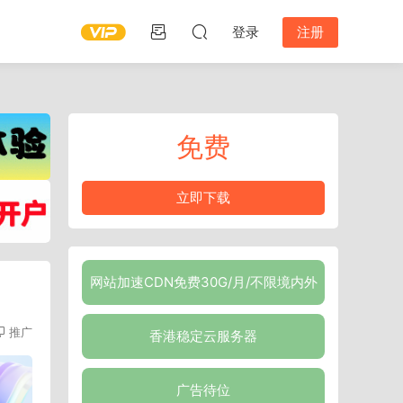
登录
注册
免费
立即下载
网站加速CDN免费30G/月/不限境内外
推广
香港稳定云服务器
广告待位