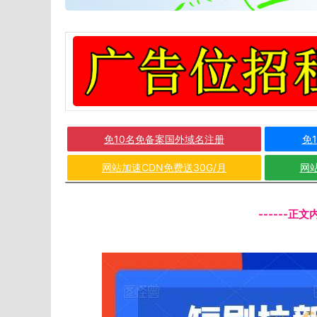
免10名免备案国外域名注册
免
网站加速CDN免费送30G/月
网站
------正