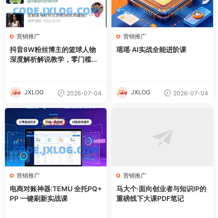
营销推广
营销推广
抖音8W粉丝博主的篮球人物
瑶瑶·AI实战全能进阶课
深度解析解说教学，零门槛玩
转伙伴计划与精选独家，单日
稳定收益1k+
JXLOG
JXLOG
2026-07-04
2026-07-04
营销推广
营销推广
电商对账神器:TEMU 全托PQ+
马大个·面向创业者与知识IP的
PP 一键刷新实战课
重磅线下大课PDF笔记