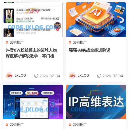
营销推广
营销推广
抖音8W粉丝博主的篮球人物
瑶瑶·AI实战全能进阶课
深度解析解说教学，零门槛玩
转伙伴计划与精选独家，单日
稳定收益1k+
JXLOG
JXLOG
2026-07-04
2026-07-04
营销推广
营销推广