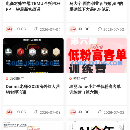
电商对账神器:TEMU 全托PQ+
马大个·面向创业者与知识IP的
PP 一键刷新实战课
重磅线下大课PDF笔记
JXLOG
JXLOG
2026-07-04
2026-07-03
营销推广
营销推广
Dennis老师·2026海外红人营
珠丽Julie·小红书低粉高客单
销实理论课
训练营（第六期）
JXLOG
JXLOG
2026-07-03
2026-07-02