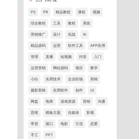
PS
PR
精品教程
课程
视频
综合教程
工具
教程
系统
营销推广
设计
实战
AI
精品源码
运营
软件工具
APP应用
管理
直播
短视频
抖音
入门
运营营销
网站源码
项目
教学
小白
实用技术
企业职场
剪辑
摄影剪辑
实用软件
创作
UI
网盘
电商
游戏资源
营销
沟通
思维
模板主题
自媒体
影视
带货
接口
电影
引流
恋爱
手工
PPT