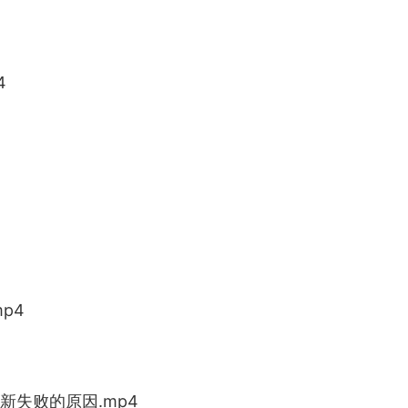
4
p4
新失败的原因.mp4