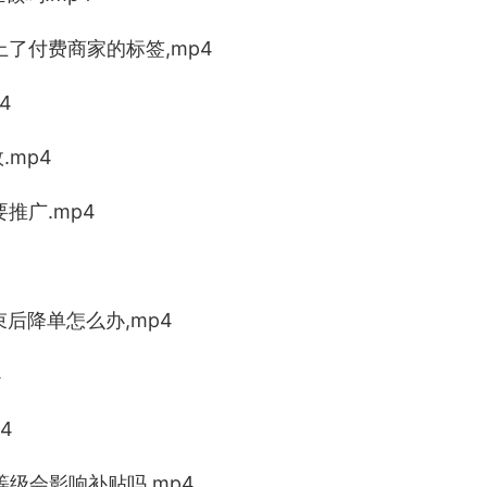
上了付费商家的标签,mp4
4
.mp4
推广.mp4
束后降单怎么办,mp4
4
4
等级会影响补贴吗,mp4