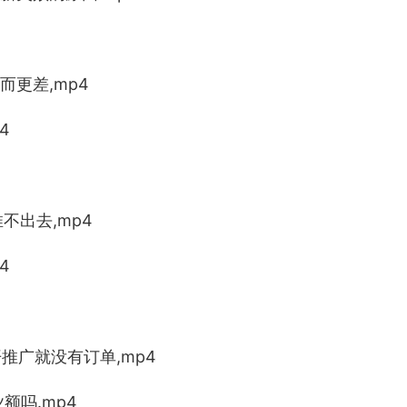
而更差,mp4
4
不出去,mp4
4
推广就没有订单,mp4
额吗.mp4