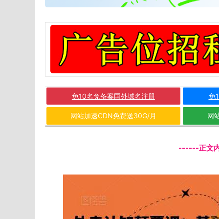
免10名免备案国外域名注册
免
网站加速CDN免费送30G/月
网站
------正