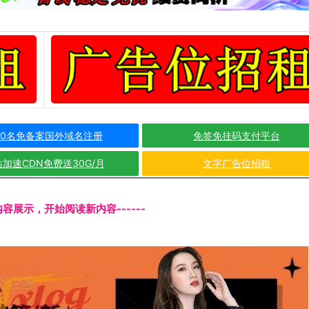
10名免备案国外域名注册
免签免挂码支付平台
加速CDN免费送30G/月
文字广告位招租
文内容展示，开始阅读新内容------