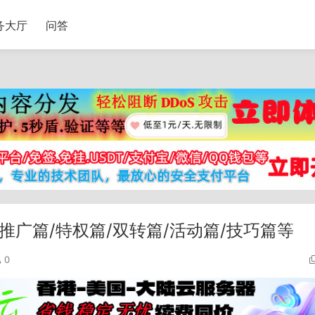
务大厅
问答
推广篇/特权篇/双转篇/活动篇/技巧篇等
0