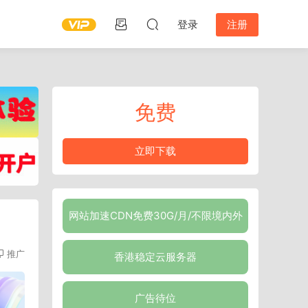
登录
注册
免费
立即下载
网站加速CDN免费30G/月/不限境内外
推广
香港稳定云服务器
广告待位