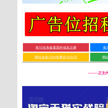
免10名免备案国外域名注册
免
网站加速CDN免费送30G/月
网站
------正