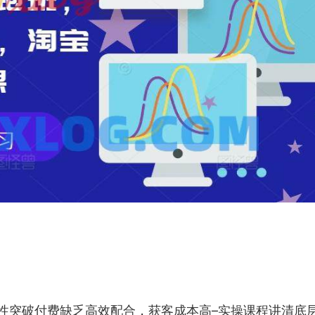
性突破付费缺乏高效配合，获客成本高–实操
课程
讲清底