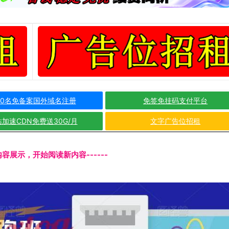
10名免备案国外域名注册
免签免挂码支付平台
加速CDN免费送30G/月
文字广告位招租
文内容展示，开始阅读新内容------