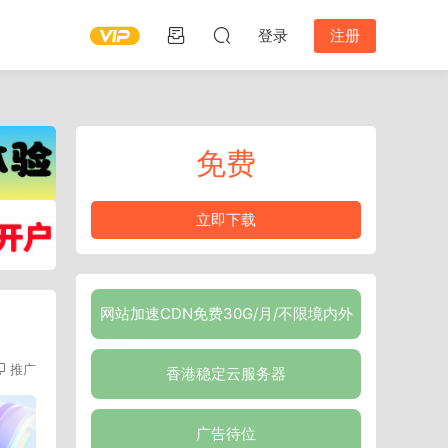
登录
注册
免费
立即下载
网站加速CDN免费30G/月/不限境内外
推广
香港稳定云服务器
广告待位