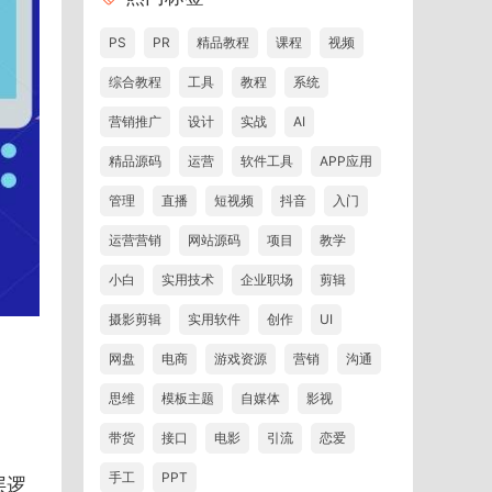
PS
PR
精品教程
课程
视频
综合教程
工具
教程
系统
营销推广
设计
实战
AI
精品源码
运营
软件工具
APP应用
管理
直播
短视频
抖音
入门
运营营销
网站源码
项目
教学
小白
实用技术
企业职场
剪辑
摄影剪辑
实用软件
创作
UI
网盘
电商
游戏资源
营销
沟通
思维
模板主题
自媒体
影视
带货
接口
电影
引流
恋爱
手工
PPT
层逻