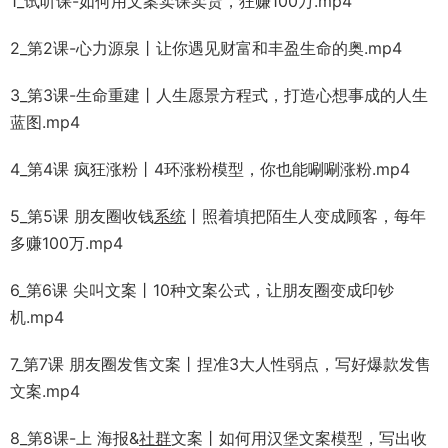
1_试听课-如何用文案卖课卖货，狂赚100万.mp4
2_第2课-心力源泉丨让你遇见财富和丰盈生命的奥.mp4
3_第3课-生命重建丨人生愿景方程式，打造心想事成的人生
蓝图.mp4
4_第4课 疯狂涨粉丨4环涨粉模型，你也能唰唰涨粉.mp4
5_第5课 朋友圈收钱
系统
丨照着填把陌生人变成顾客，每年
多赚100万.mp4
6_第6课 尖叫文案丨10种文案公式，让朋友圈变成印钞
机.mp4
7_第7课 朋友圈发售文案丨捏准3大人性弱点，写好爆款发售
文案.mp4
8_第8课-上 海报&
社群
文案丨如何用汉堡文案模型，写出收