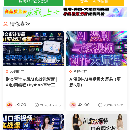
各类精品qp资源
文字广告位招租
猜你喜欢
营销推广
营销推广
财会审计专属AI实战训练营｜
AI漫剧+AI短视频大师课（更
AI协同编程+Python审计工具
新6月）
箱+Excel VBA加载项落地
JXLOG
JXLOG
2026-07-05
2026-07-05