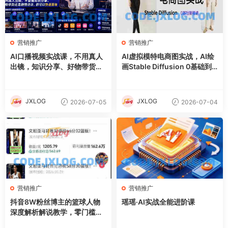
营销推广
营销推广
AI口播视频实战课，不用真人
AI虚拟模特电商图实战，AI绘
出镜，知识分享、好物带货剧
画Stable Diffusion 0基础到
情访谈
精通
JXLOG
JXLOG
2026-07-05
2026-07-04
营销推广
营销推广
抖音8W粉丝博主的篮球人物
瑶瑶·AI实战全能进阶课
深度解析解说教学，零门槛玩
转伙伴计划与精选独家，单日