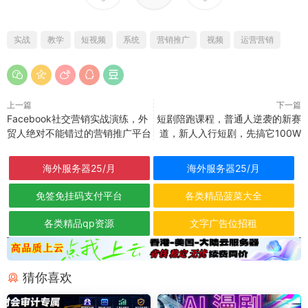
实战
教学
短视频
系统
营销推广
视频
运营营销
上一篇
下一篇
Facebook社交营销实战演练，外
短剧陪跑课程，普通人逆袭的新赛
贸人绝对不能错过的营销推广平台
道，新人入行短剧，先搞它100W
海外服务器25/月
海外服务器25/月
免签免挂码支付平台
各类精品菠菜大全
各类精品qp资源
文字广告位招租
猜你喜欢