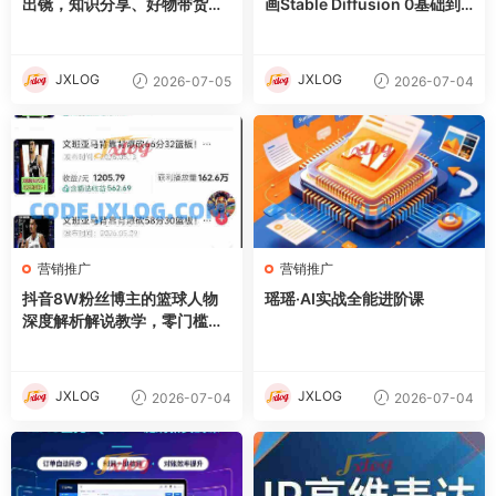
出镜，知识分享、好物带货剧
画Stable Diffusion 0基础到
情访谈
精通
JXLOG
JXLOG
2026-07-05
2026-07-04
营销推广
营销推广
抖音8W粉丝博主的篮球人物
瑶瑶·AI实战全能进阶课
深度解析解说教学，零门槛玩
转伙伴计划与精选独家，单日
稳定收益1k+
JXLOG
JXLOG
2026-07-04
2026-07-04