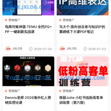
营销推广
营销推广
电商对账神器:TEMU 全托PQ+
马大个·面向创业者与知识IP的
PP 一键刷新实战课
重磅线下大课PDF笔记
JXLOG
JXLOG
2026-07-04
2026-07-03
营销推广
营销推广
Dennis老师·2026海外红人营
珠丽Julie·小红书低粉高客单
销实理论课
训练营（第六期）