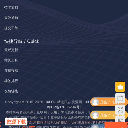
技术文档
失效通知
提交工单
快捷导航 / Quick
最近更新
站长工具
在线投稿
标签排行
友情链接
升级了 包月VIP
Copyright © 2015-2026
JXLOG
精选日志 资源网-
JXLOG.COM
| 版权所有 |
粤ICP备17035294号
|
本站所有资源来源于互联网，仅用于学习及参考使用，切勿用于商业用途，如
升级了 包月VIP
产生法律纠纷本站概不负责！资源除标明原创外均来自网络转载，版权归原作
资源下载
者所有，若侵犯到您权益请联系我们删除，我们将及时处理！若您需使用非免
升级了 包月VIP
费的软件或服务，请购买正版授权并合法使用！联系邮箱：jxlog@qq.com