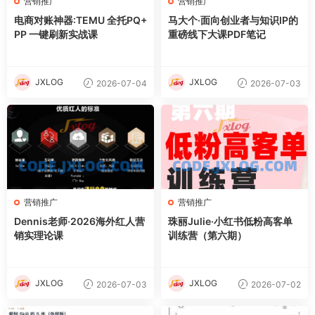
营销推广
营销推广
电商对账神器:TEMU 全托PQ+
马大个·面向创业者与知识IP的
PP 一键刷新实战课
重磅线下大课PDF笔记
JXLOG
JXLOG
2026-07-04
2026-07-03
营销推广
营销推广
Dennis老师·2026海外红人营
珠丽Julie·小红书低粉高客单
销实理论课
训练营（第六期）
JXLOG
JXLOG
2026-07-03
2026-07-02