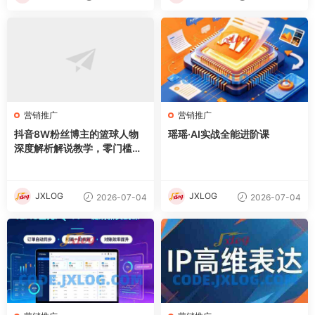
营销推广
营销推广
抖音8W粉丝博主的篮球人物
瑶瑶·AI实战全能进阶课
深度解析解说教学，零门槛玩
转伙伴计划与精选独家，单日
稳定收益1k+
JXLOG
JXLOG
2026-07-04
2026-07-04