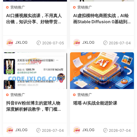
营销推广
营销推广
AI口播视频实战课，不用真人
AI虚拟模特电商图实战，AI绘
出镜，知识分享、好物带货剧
画Stable Diffusion 0基础到
情访谈
精通
JXLOG
JXLOG
2026-07-05
2026-07-04
营销推广
营销推广
抖音8W粉丝博主的篮球人物
瑶瑶·AI实战全能进阶课
深度解析解说教学，零门槛玩
转伙伴计划与精选独家，单日
稳定收益1k+
JXLOG
JXLOG
2026-07-04
2026-07-04