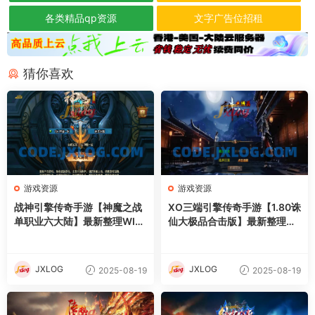
各类精品qp资源
文字广告位招租
猜你喜欢
游戏资源
游戏资源
战神引擎传奇手游【神魔之战
XO三端引擎传奇手游【1.80诛
单职业六大陆】最新整理WIN
仙大极品合击版】最新整理Wi
系特色服务端+安卓+GM后台
n系服务端+PC安卓苹果三端
+详细搭建教程
+加密工具+详细搭建教程
JXLOG
JXLOG
2025-08-19
2025-08-19