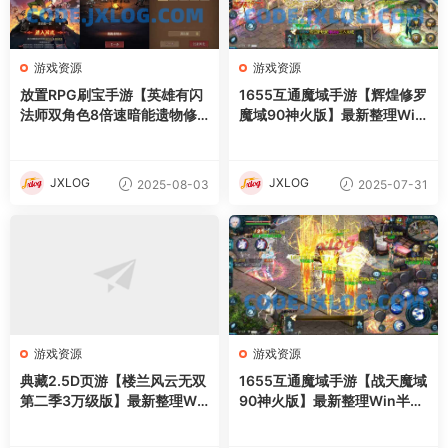
游戏资源
游戏资源
放置RPG刷宝手游【英雄有闪
1655互通魔域手游【辉煌修罗
法师双角色8倍速暗能遗物修
魔域90神火版】最新整理Win
复版】最新整理单机一键即玩
半手工服务端+本地注册验证+
镜像端+Linux手工服务端+本
GM工具+安卓+详细搭建教程
地注册+加解密工具+运维后台
+视频教程
JXLOG
JXLOG
2025-08-03
2025-07-31
+管理后台+代理后台+CDK授
权后台+安卓苹果双端+详细搭
建教程
游戏资源
游戏资源
典藏2.5D页游【楼兰风云无双
1655互通魔域手游【战天魔域
第二季3万级版】最新整理Wi
90神火版】最新整理Win半手
n系服务端+修改教程+详细外
工服务端+本地注册验证+GM
网搭建教程
工具+安卓+详细搭建教程+视