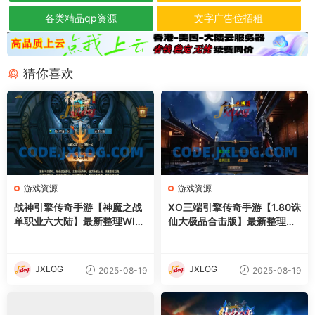
各类精品qp资源
文字广告位招租
猜你喜欢
游戏资源
游戏资源
战神引擎传奇手游【神魔之战
XO三端引擎传奇手游【1.80诛
单职业六大陆】最新整理WIN
仙大极品合击版】最新整理Wi
系特色服务端+安卓+GM后台
n系服务端+PC安卓苹果三端
+详细搭建教程
+加密工具+详细搭建教程
JXLOG
JXLOG
2025-08-19
2025-08-19