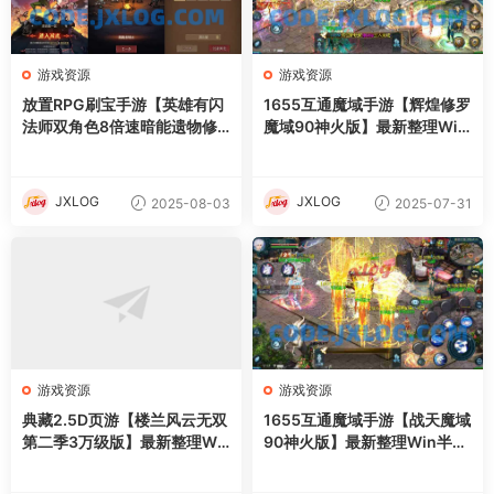
游戏资源
游戏资源
放置RPG刷宝手游【英雄有闪
1655互通魔域手游【辉煌修罗
法师双角色8倍速暗能遗物修
魔域90神火版】最新整理Win
复版】最新整理单机一键即玩
半手工服务端+本地注册验证+
镜像端+Linux手工服务端+本
GM工具+安卓+详细搭建教程
地注册+加解密工具+运维后台
+视频教程
JXLOG
JXLOG
2025-08-03
2025-07-31
+管理后台+代理后台+CDK授
权后台+安卓苹果双端+详细搭
建教程
游戏资源
游戏资源
典藏2.5D页游【楼兰风云无双
1655互通魔域手游【战天魔域
第二季3万级版】最新整理Wi
90神火版】最新整理Win半手
n系服务端+修改教程+详细外
工服务端+本地注册验证+GM
网搭建教程
工具+安卓+详细搭建教程+视