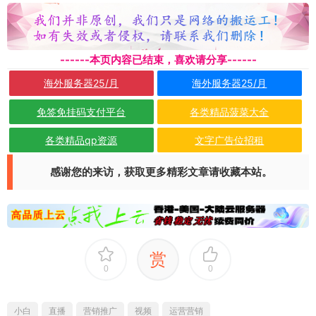
------本页内容已结束，喜欢请分享------
海外服务器25/月
海外服务器25/月
免签免挂码支付平台
各类精品菠菜大全
各类精品qp资源
文字广告位招租
感谢您的来访，获取更多精彩文章请收藏本站。
赏
0
0
小白
直播
营销推广
视频
运营营销