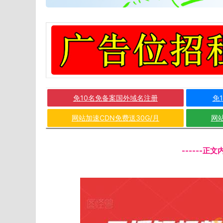
免10名免备案国外域名注册
免
网站加速CDN免费送30G/月
网站
------正