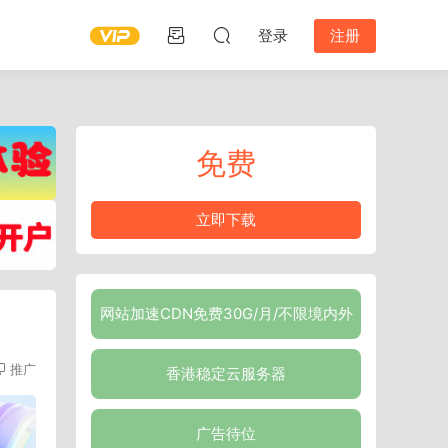
登录
注册
免费
立即下载
网站加速CDN免费30G/月/不限境内外
推广
香港稳定云服务器
广告待位