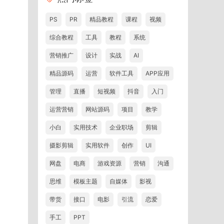
PS
PR
精品教程
课程
视频
综合教程
工具
教程
系统
营销推广
设计
实战
AI
精品源码
运营
软件工具
APP应用
管理
直播
短视频
抖音
入门
运营营销
网站源码
项目
教学
小白
实用技术
企业职场
剪辑
摄影剪辑
实用软件
创作
UI
网盘
电商
游戏资源
营销
沟通
思维
模板主题
自媒体
影视
带货
接口
电影
引流
恋爱
手工
PPT