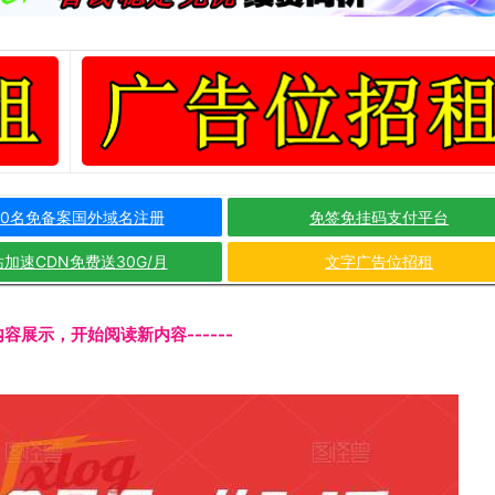
10名免备案国外域名注册
免签免挂码支付平台
加速CDN免费送30G/月
文字广告位招租
文内容展示，开始阅读新内容------