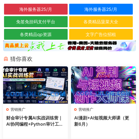
海外服务器25/月
海外服务器25/月
免签免挂码支付平台
各类精品菠菜大全
各类精品qp资源
文字广告位招租
猜你喜欢
营销推广
营销推广
财会审计专属AI实战训练营｜
AI漫剧+AI短视频大师课（更
AI协同编程+Python审计工具
新6月）
箱+Excel VBA加载项落地