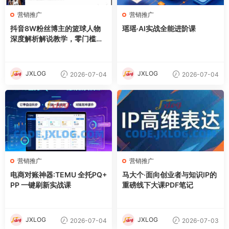
营销推广
营销推广
抖音8W粉丝博主的篮球人物
瑶瑶·AI实战全能进阶课
深度解析解说教学，零门槛玩
转伙伴计划与精选独家，单日
稳定收益1k+
JXLOG
JXLOG
2026-07-04
2026-07-04
营销推广
营销推广
电商对账神器:TEMU 全托PQ+
马大个·面向创业者与知识IP的
PP 一键刷新实战课
重磅线下大课PDF笔记
JXLOG
JXLOG
2026-07-04
2026-07-03