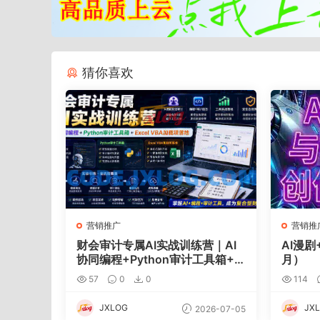
猜你喜欢
营销推广
营销推
财会审计专属AI实战训练营｜AI
AI漫剧
协同编程+Python审计工具箱+E
月）
xcel VBA加载项落地
57
0
0
114
JXLOG
JX
2026-07-05