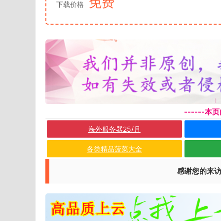
免费
下载价格
------
海外服务器25/月
各类精品菠菜大全
感谢您的来