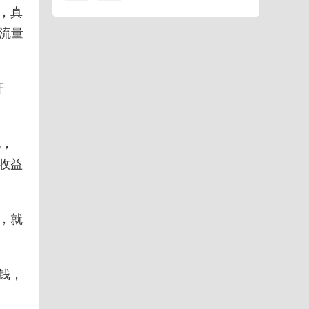
，真
流量
开
现，
收益
，就
钱，