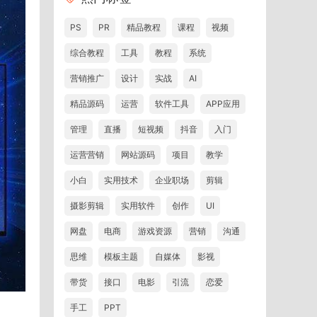
PS
PR
精品教程
课程
视频
综合教程
工具
教程
系统
营销推广
设计
实战
AI
精品源码
运营
软件工具
APP应用
管理
直播
短视频
抖音
入门
运营营销
网站源码
项目
教学
小白
实用技术
企业职场
剪辑
摄影剪辑
实用软件
创作
UI
网盘
电商
游戏资源
营销
沟通
思维
模板主题
自媒体
影视
带货
接口
电影
引流
恋爱
手工
PPT