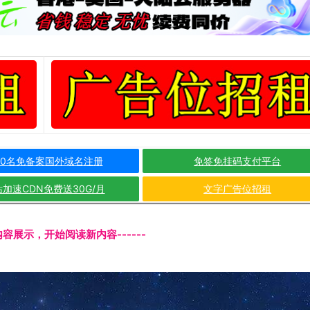
10名免备案国外域名注册
免签免挂码支付平台
加速CDN免费送30G/月
文字广告位招租
文内容展示，开始阅读新内容------