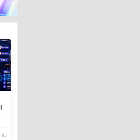
出
访
-05