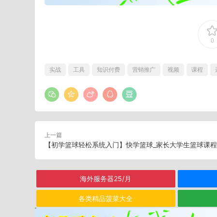
0
实战
工具
知识付费
营销推广
视频
课程
上一篇
【初学篮球轻松系统入门】快学篮球_家长大学生篮球课程
海外服务器25/月
各类精品菠菜大全