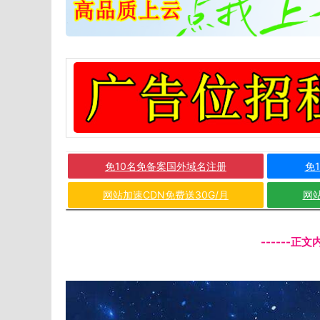
免10名免备案国外域名注册
免
网站加速CDN免费送30G/月
网站
------正