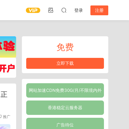
登录
注册
免费
立即下载
网站加速CDN免费30G/月/不限境内外
真正
香港稳定云服务器
推广
广告待位