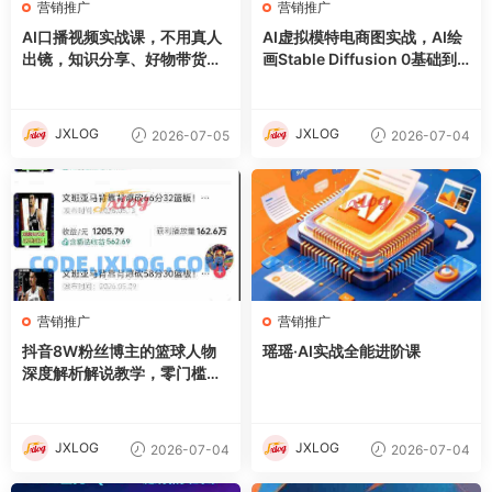
营销推广
营销推广
AI口播视频实战课，不用真人
AI虚拟模特电商图实战，AI绘
出镜，知识分享、好物带货剧
画Stable Diffusion 0基础到
情访谈
精通
JXLOG
JXLOG
2026-07-05
2026-07-04
营销推广
营销推广
抖音8W粉丝博主的篮球人物
瑶瑶·AI实战全能进阶课
深度解析解说教学，零门槛玩
转伙伴计划与精选独家，单日
稳定收益1k+
JXLOG
JXLOG
2026-07-04
2026-07-04