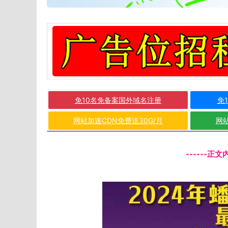
免10名免备案国外域名注册
免
网站加速CDN免费送30G/月
网站
------正