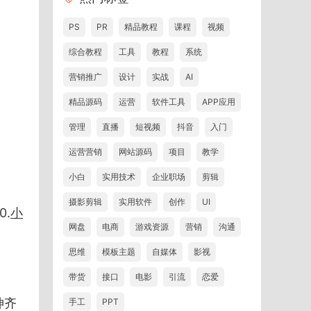
PS
PR
精品教程
课程
视频
综合教程
工具
教程
系统
营销推广
设计
实战
AI
精品源码
运营
软件工具
APP应用
管理
直播
短视频
抖音
入门
运营营销
网站源码
项目
教学
小白
实用技术
企业职场
剪辑
摄影剪辑
实用软件
创作
UI
0.
小
网盘
电商
游戏资源
营销
沟通
思维
模板主题
自媒体
影视
带货
接口
电影
引流
恋爱
神齐
手工
PPT