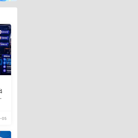
出
访
-05