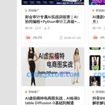
营销推广
营销推
财会审计专属AI实战训练营｜AI
AI漫剧
协同编程+Python审计工具箱+E
月）
xcel VBA加载项落地
59
0
0
116
JXLOG
JX
2026-07-05
营销推广
营销推
AI虚拟模特电商图实战，AI绘画S
抖音8
table Diffusion 0基础到精通
解析解