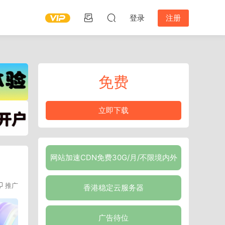
登录
注册
免费
立即下载
网站加速CDN免费30G/月/不限境内外
推广
香港稳定云服务器
广告待位