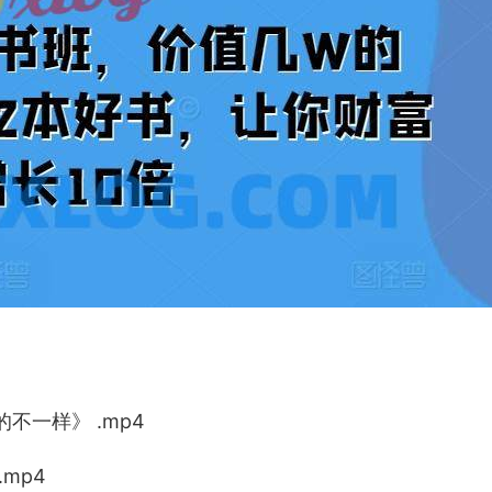
不一样》 .mp4
mp4