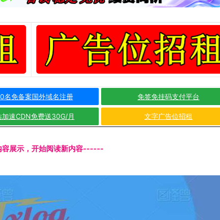
10名免备案国外域名注册
免签免挂码支付平台
加速CDN免费送30G/月
文字广告位招租
文内容展示，开始阅读新内容------