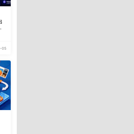
出
访
-05