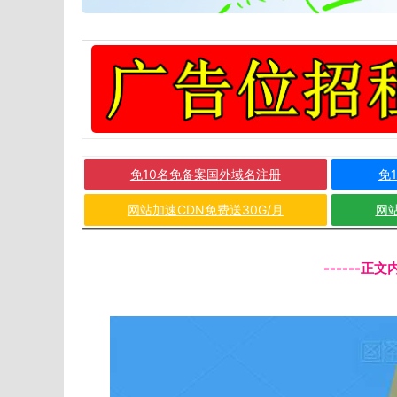
免10名免备案国外域名注册
免
网站加速CDN免费送30G/月
网站
------正