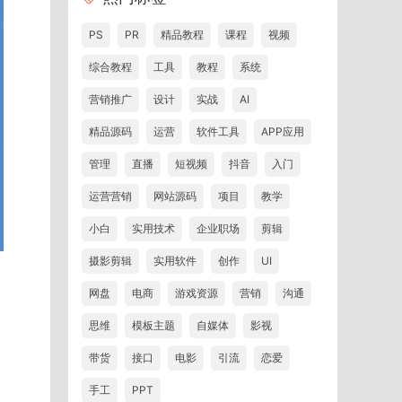
PS
PR
精品教程
课程
视频
综合教程
工具
教程
系统
营销推广
设计
实战
AI
精品源码
运营
软件工具
APP应用
管理
直播
短视频
抖音
入门
运营营销
网站源码
项目
教学
小白
实用技术
企业职场
剪辑
摄影剪辑
实用软件
创作
UI
网盘
电商
游戏资源
营销
沟通
思维
模板主题
自媒体
影视
带货
接口
电影
引流
恋爱
手工
PPT