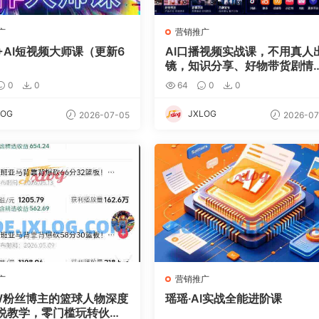
广
营销推广
+AI短视频大师课（更新6
AI口播视频实战课，不用真人
镜，知识分享、好物带货剧情
谈
0
0
64
0
0
LOG
JXLOG
2026-07-05
2026-07
广
营销推广
W粉丝博主的篮球人物深度
瑶瑶·AI实战全能进阶课
说教学，零门槛玩转伙伴