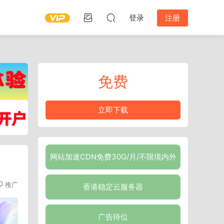
登录
注册
免费
立即下载
网站加速CDN免费30G/月/不限境内外
推广
香港稳定云服务器
广告待位