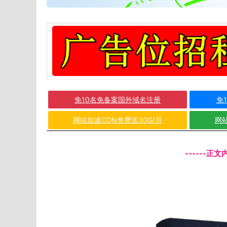
免10名免备案国外域名注册
免
网站加速CDN免费送30G/月
网站
------正