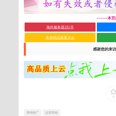
------
海外服务器25/月
各类精品菠菜大全
感谢您的来
0
营销推广
运营营销