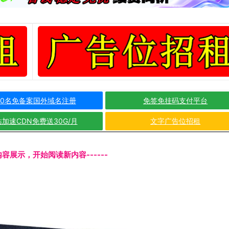
10名免备案国外域名注册
免签免挂码支付平台
加速CDN免费送30G/月
文字广告位招租
文内容展示，开始阅读新内容------