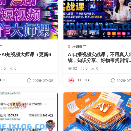
广
营销推广
+AI短视频大师课（更新6
AI口播视频实战课，不用真人
镜，知识分享、好物带货剧情
谈
0
0
62
0
0
LOG
JXLOG
2026-07-05
2026-07