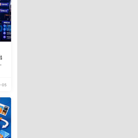
出
访
-05