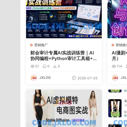
营销推广
营销推
财会审计专属AI实战训练营｜AI
AI漫剧
协同编程+Python审计工具箱+E
月）
xcel VBA加载项落地
57
0
0
114
JXLOG
JX
2026-07-05