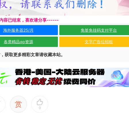
本页内容已结束，喜欢请分享------
海外服务器25/月
免签免挂码支付平台
各类精品qp资源
文字广告位招租
访，获取更多精彩文章请收藏本站。
赏
0