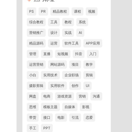
PS
PR
精品教程
课程
视频
综合教程
工具
教程
系统
营销推广
设计
实战
AI
精品源码
运营
软件工具
APP应用
管理
直播
短视频
抖音
入门
运营营销
网站源码
项目
教学
小白
实用技术
企业职场
剪辑
摄影剪辑
实用软件
创作
UI
网盘
电商
游戏资源
营销
沟通
思维
模板主题
自媒体
影视
带货
接口
电影
引流
恋爱
手工
PPT