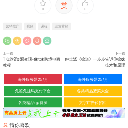
赏
0
0
营销推广
视频
课程
运营营销
上一篇
下一篇
TK虚拟资源变现-tiktok跨境电商
绅士派《撩道》一步步告诉你撩妹
教程
技术和原理
海外服务器25/月
海外服务器25/月
免签免挂码支付平台
各类精品菠菜大全
各类精品qp资源
文字广告位招租
猜你喜欢