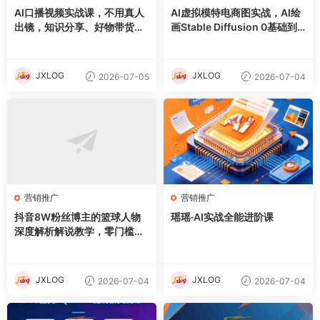
AI口播视频实战课，不用真人
AI虚拟模特电商图实战，AI绘
出镜，知识分享、好物带货剧
画Stable Diffusion 0基础到
情访谈
精通
JXLOG
JXLOG
2026-07-05
2026-07-04
营销推广
营销推广
抖音8W粉丝博主的篮球人物
瑶瑶·AI实战全能进阶课
深度解析解说教学，零门槛玩
转伙伴计划与精选独家，单日
稳定收益1k+
JXLOG
JXLOG
2026-07-04
2026-07-04