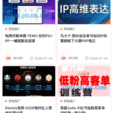
营销推广
营销推广
电商对账神器:TEMU 全托PQ+
马大个·面向创业者与知识IP的
PP 一键刷新实战课
重磅线下大课PDF笔记
JXLOG
JXLOG
2026-07-04
2026-07-03
营销推广
营销推广
Dennis老师·2026海外红人营
珠丽Julie·小红书低粉高客单
销实理论课
训练营（第六期）