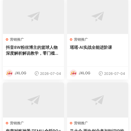
营销推广
营销推广
抖音8W粉丝博主的篮球人物
瑶瑶·AI实战全能进阶课
深度解析解说教学，零门槛玩
转伙伴计划与精选独家，单日
稳定收益1k+
JXLOG
JXLOG
2026-07-04
2026-07-04
营销推广
营销推广
电商对账神器:TEMU 全托PQ+
马大个·面向创业者与知识IP的