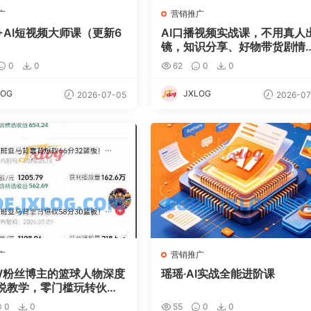
广
营销推广
+AI短视频大师课（更新6
AI口播视频实战课，不用真人
镜，知识分享、好物带货剧情
谈
0
0
62
0
0
LOG
JXLOG
2026-07-05
2026-07
广
营销推广
W粉丝博主的篮球人物深度
瑶瑶·AI实战全能进阶课
说教学，零门槛玩转伙伴
精选独家，单日稳定收益1
0
0
55
0
0