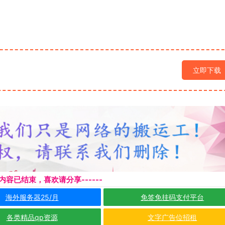
立即下载
本页内容已结束，喜欢请分享------
海外服务器25/月
免签免挂码支付平台
各类精品qp资源
文字广告位招租