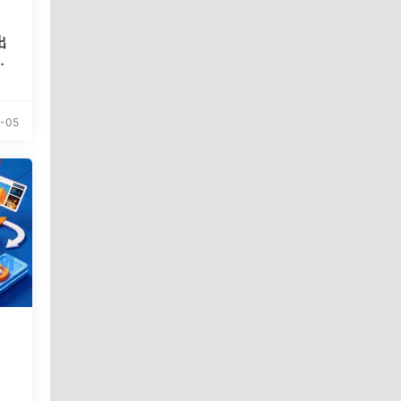
出
访
-05