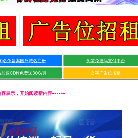
10名免备案国外域名注册
免签免挂码支付平台
加速CDN免费送30G/月
文字广告位招租
文内容展示，开始阅读新内容------