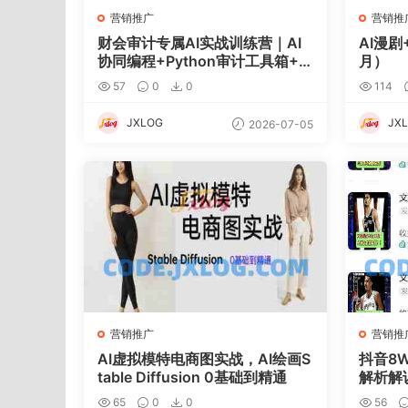
营销推广
营销推
财会审计专属AI实战训练营｜AI
AI漫剧
协同编程+Python审计工具箱+E
月）
xcel VBA加载项落地
57
0
0
114
JXLOG
JX
2026-07-05
营销推广
营销推
AI虚拟模特电商图实战，AI绘画S
抖音8
table Diffusion 0基础到精通
解析解
计划与
65
0
0
56