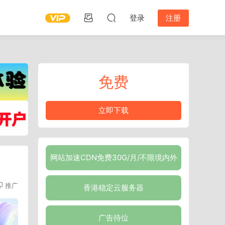
登录
注册
免费
立即下载
网站加速CDN免费30G/月/不限境内外
推广
香港稳定云服务器
广告待位