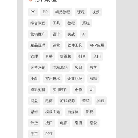
PS
PR
精品教程
课程
视频
综合教程
工具
教程
系统
营销推广
设计
实战
AI
精品源码
运营
软件工具
APP应用
管理
直播
短视频
抖音
入门
运营营销
网站源码
项目
教学
小白
实用技术
企业职场
剪辑
摄影剪辑
实用软件
创作
UI
网盘
电商
游戏资源
营销
沟通
思维
模板主题
自媒体
影视
带货
接口
电影
引流
恋爱
手工
PPT