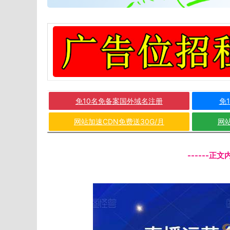
免10名免备案国外域名注册
免
网站加速CDN免费送30G/月
网站
------正