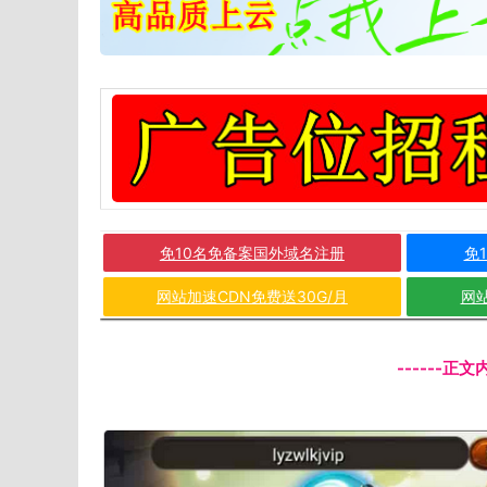
免10名免备案国外域名注册
免
网站加速CDN免费送30G/月
网站
------正