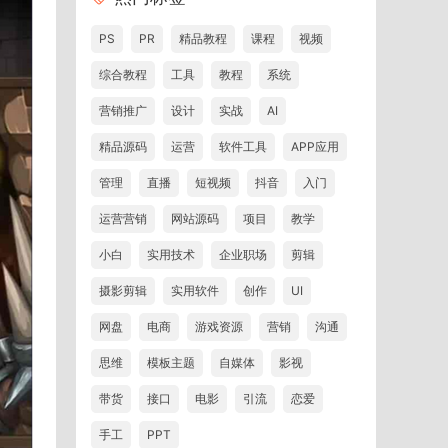
PS
PR
精品教程
课程
视频
综合教程
工具
教程
系统
营销推广
设计
实战
AI
精品源码
运营
软件工具
APP应用
管理
直播
短视频
抖音
入门
运营营销
网站源码
项目
教学
小白
实用技术
企业职场
剪辑
摄影剪辑
实用软件
创作
UI
网盘
电商
游戏资源
营销
沟通
思维
模板主题
自媒体
影视
带货
接口
电影
引流
恋爱
手工
PPT