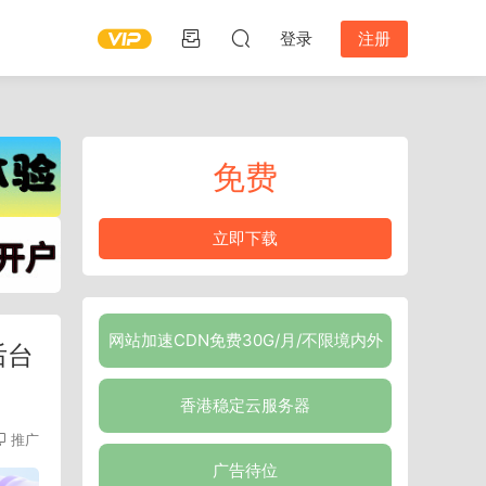
登录
注册
免费
立即下载
网站加速CDN免费30G/月/不限境内外
后台
香港稳定云服务器
推广
广告待位