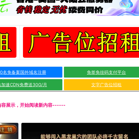
10名免备案国外域名注册
免签免挂码支付平台
加速CDN免费送30G/月
文字广告位招租
文内容展示，开始阅读新内容------