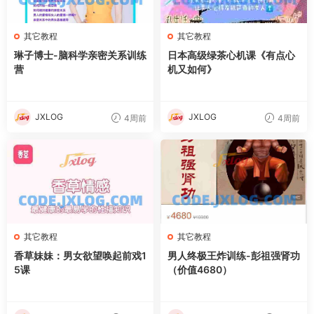
其它教程
其它教程
琳子博士-脑科学亲密关系训练
日本高级绿茶心机课《有点心
营
机又如何》
JXLOG
JXLOG
4周前
4周前
其它教程
其它教程
香草妹妹：男女欲望唤起前戏1
男人终极王炸训练-彭祖强肾功
5课
（价值4680）