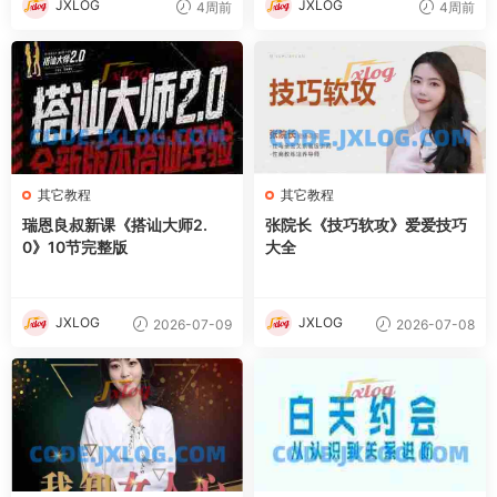
JXLOG
JXLOG
4周前
4周前
其它教程
其它教程
瑞恩良叔新课《搭讪大师2.
张院长《技巧软攻》爱爱技巧
0》10节完整版
大全
JXLOG
JXLOG
2026-07-09
2026-07-08