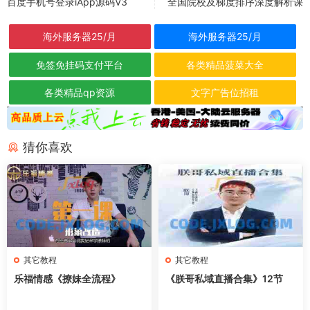
百度手机号登录iApp源码V3
全国院校及梯度排序深度解析课
海外服务器25/月
海外服务器25/月
免签免挂码支付平台
各类精品菠菜大全
各类精品qp资源
文字广告位招租
猜你喜欢
其它教程
其它教程
乐福情感《撩妹全流程》
《朕哥私域直播合集》12节