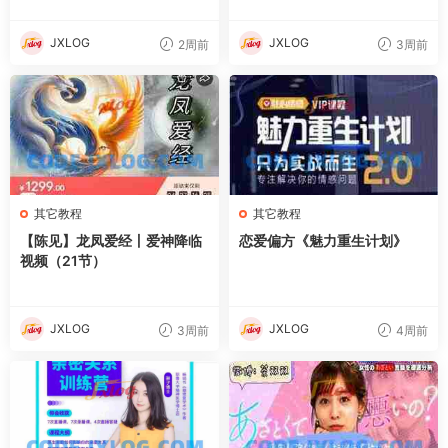
JXLOG
JXLOG
2周前
3周前
其它教程
其它教程
【陈见】龙凤爱经丨爱神降临
恋爱偏方《魅力重生计划》
视频（21节）
JXLOG
JXLOG
3周前
4周前