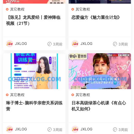
其它教程
其它教程
【陈见】龙凤爱经丨爱神降临
恋爱偏方《魅力重生计划》
视频（21节）
JXLOG
JXLOG
3周前
3周前
其它教程
其它教程
琳子博士-脑科学亲密关系训练
日本高级绿茶心机课《有点心
营
机又如何》
JXLOG
JXLOG
3周前
3周前