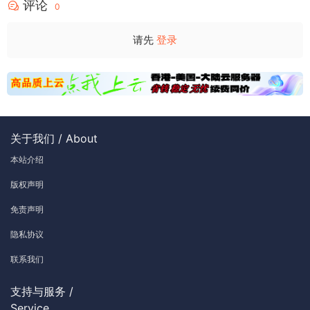
评论
0
请先
登录
关于我们 / About
本站介绍
版权声明
免责声明
隐私协议
联系我们
支持与服务 /
Service