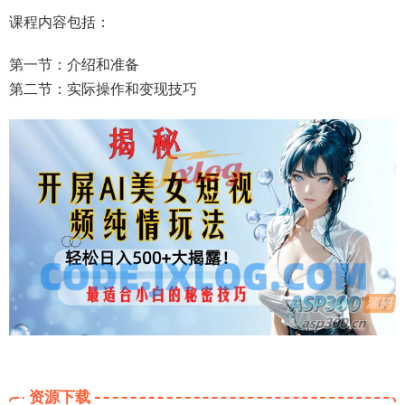
课程内容包括：
第一节：介绍和准备
第二节：实际操作和变现技巧
资源下载