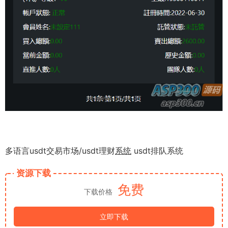
多语言usdt交易市场/usdt理财
系统
usdt排队系统
资源下载
免费
下载价格
立即下载