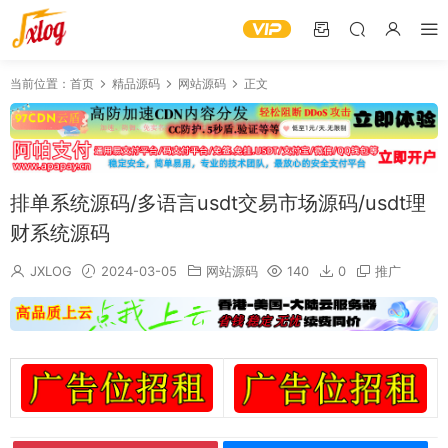
当前位置：
首页
精品源码
网站源码
正文
排单系统源码/多语言usdt交易市场源码/usdt理
财系统源码
JXLOG
2024-03-05
网站源码
140
0
推广