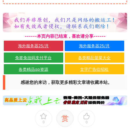
------本页内容已结束，喜欢请分享------
海外服务器25/月
海外服务器25/月
免签免挂码支付平台
各类精品菠菜大全
各类精品qp资源
文字广告位招租
感谢您的来访，获取更多精彩文章请收藏本站。
赏
0
0