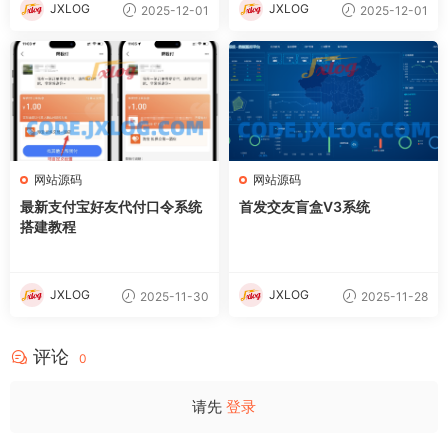
JXLOG
JXLOG
2025-12-01
2025-12-01
网站源码
网站源码
最新支付宝好友代付口令系统
首发交友盲盒V3系统
搭建教程
JXLOG
JXLOG
2025-11-30
2025-11-28
评论
0
请先
登录