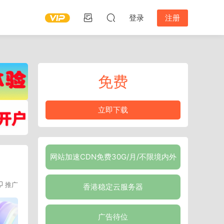
登录
注册
免费
立即下载
网站加速CDN免费30G/月/不限境内外
推广
香港稳定云服务器
广告待位