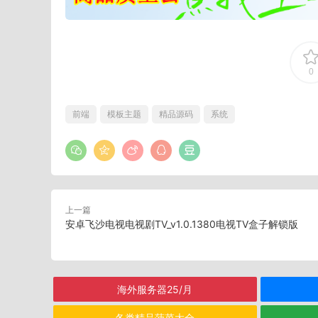
0
前端
模板主题
精品源码
系统
上一篇
安卓飞沙电视电视剧TV_v1.0.1380电视TV盒子解锁版
海外服务器25/月
各类精品菠菜大全