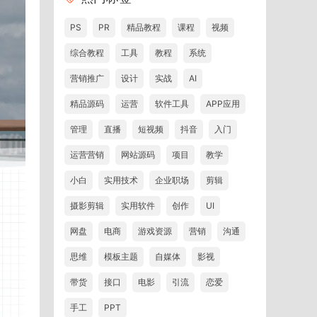
PS
PR
精品教程
课程
视频
综合教程
工具
教程
系统
营销推广
设计
实战
AI
精品源码
运营
软件工具
APP应用
管理
直播
短视频
抖音
入门
运营营销
网站源码
项目
教学
小白
实用技术
企业职场
剪辑
摄影剪辑
实用软件
创作
UI
网盘
电商
游戏资源
营销
沟通
思维
模板主题
自媒体
影视
带货
接口
电影
引流
恋爱
手工
PPT