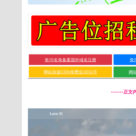
免10名免备案国外域名注册
免
网站加速CDN免费送30G/月
网站
------正