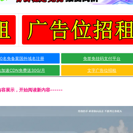
10名免备案国外域名注册
免签免挂码支付平台
加速CDN免费送30G/月
文字广告位招租
文内容展示，开始阅读新内容------