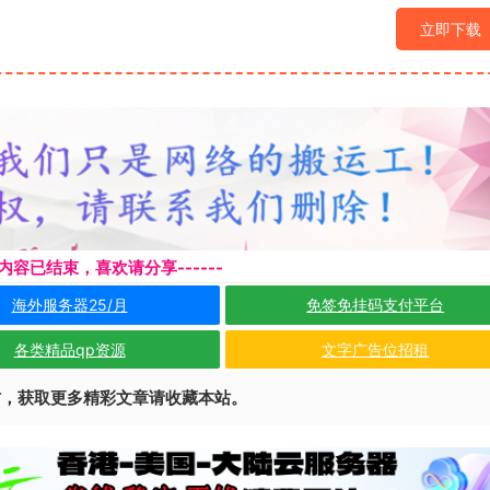
立即下载
本页内容已结束，喜欢请分享------
海外服务器25/月
免签免挂码支付平台
各类精品qp资源
文字广告位招租
访，获取更多精彩文章请收藏本站。