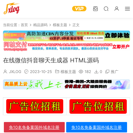
当前位置：
首页
精品源码
模板主题
正文
在线微信抖音聊天生成器 HTML源码
JXLOG
2023-10-25
模板主题
182
0
推广
免10名免备案国外域名注册
免10名免备案国外域名注册