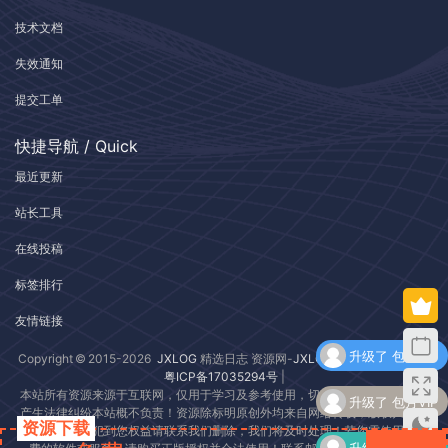
技术文档
失效通知
提交工单
快捷导航 / Quick
最近更新
站长工具
在线投稿
标签排行
友情链接
升级了 包月VIP
Copyright © 2015-2026
JXLOG
精选日志 资源网-
JXLOG.COM
| 版权所有 |
粤ICP备17035294号
|
本站所有资源来源于互联网，仅用于学习及参考使用，切勿用于商业用途，如
升级了 包月VIP
产生法律纠纷本站概不负责！资源除标明原创外均来自网络转载，版权归原作
资源下载
者所有，若侵犯到您权益请联系我们删除，我们将及时处理！若您需使用非免