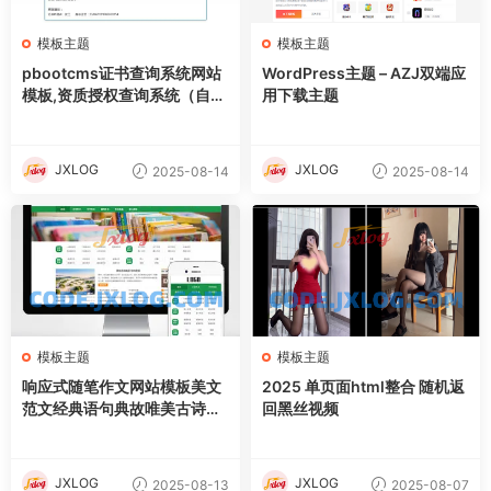
模板主题
模板主题
pbootcms证书查询系统网站
WordPress主题 – AZJ双端应
模板,资质授权查询系统（自适
用下载主题
应手机端）
JXLOG
JXLOG
2025-08-14
2025-08-14
模板主题
模板主题
响应式随笔作文网站模板美文
2025 单页面html整合 随机返
范文经典语句典故唯美古诗词
回黑丝视频
文案文章文字文学素材网站源
码
JXLOG
JXLOG
2025-08-13
2025-08-07