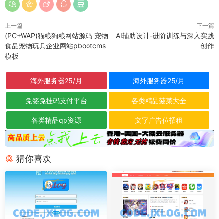
上一篇
下一篇
(PC+WAP)猫粮狗粮网站源码 宠物
AI辅助设计-进阶训练与深入实践
食品宠物玩具企业网站pbootcms
创作
模板
海外服务器25/月
海外服务器25/月
免签免挂码支付平台
各类精品菠菜大全
各类精品qp资源
文字广告位招租
猜你喜欢