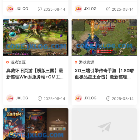
JXLOG
JXLOG
2025-08-14
2025-08-14
游戏资源
游戏资源
典藏怀旧页游【横版三国】最
XO三端引擎传奇手游【1.80嗜
新整理Win系服务端+GM工具
血极品星王合击】最新整理Wi
+详细外网搭建教程
n系服务端+PC安卓苹果三端
+加密工具+详细搭建教程
JXLOG
JXLOG
2025-08-14
2025-08-14