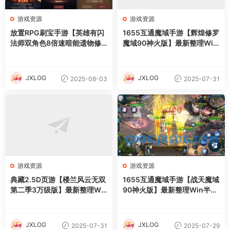
游戏资源
游戏资源
放置RPG刷宝手游【英雄有闪
1655互通魔域手游【辉煌修罗
法师双角色8倍速暗能遗物修
魔域90神火版】最新整理Win
复版】最新整理单机一键即玩
半手工服务端+本地注册验证+
镜像端+Linux手工服务端+本
GM工具+安卓+详细搭建教程
地注册+加解密工具+运维后台
+视频教程
JXLOG
JXLOG
2025-08-03
2025-07-31
+管理后台+代理后台+CDK授
权后台+安卓苹果双端+详细搭
建教程
游戏资源
游戏资源
典藏2.5D页游【楼兰风云无双
1655互通魔域手游【战天魔域
第二季3万级版】最新整理Wi
90神火版】最新整理Win半手
n系服务端+修改教程+详细外
工服务端+本地注册验证+GM
网搭建教程
工具+安卓+详细搭建教程+视
频教程
JXLOG
JXLOG
2025-07-31
2025-07-29