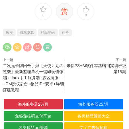
赏
0
0
教程
游戏资源
精品源码
运营
上一篇
下一篇
二次元卡牌回合手游【天使计划の
米你PS+Ai软件零基础到实训班级
逆袭】最新整理单机一键即玩镜像
第15期
端+Linux手工服务端+多区跨服
+GM授权后台+物品ID+安卓+详细
搭建教程
海外服务器25/月
海外服务器25/月
免签免挂码支付平台
各类精品菠菜大全
各类精品qp资源
文字广告位招租