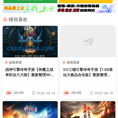
猜你喜欢
游戏资源
游戏资源
战神引擎传奇手游【神魔之战
XO三端引擎传奇手游【1.80诛
单职业六大陆】最新整理WIN
仙大极品合击版】最新整理Wi
系特色服务端+安卓+GM后台
n系服务端+PC安卓苹果三端
+详细搭建教程
+加密工具+详细搭建教程
JXLOG
JXLOG
2025-08-19
2025-08-19