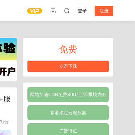
登录
注册
免费
立即下载
网站加速CDN免费30G/月/不限境内外
+服
香港稳定云服务器
推广
广告待位