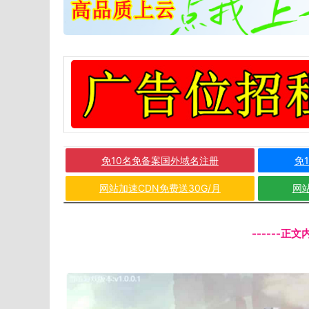
免10名免备案国外域名注册
免
网站加速CDN免费送30G/月
网站
------正