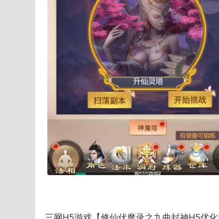
三网H5游戏【修仙伏魔录之九曲封神H5优化版