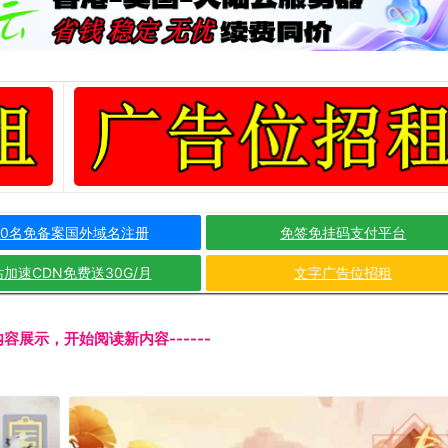
10名免备案国外域名注册
免签免挂码支付平台
加速CDN免费送30G/月
文字广告位招租
文内容展示，开始阅读新内容------