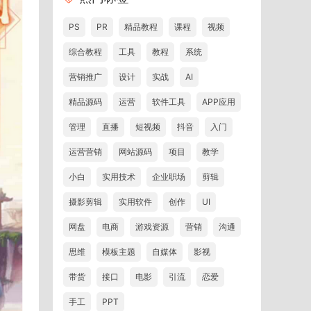
PS
PR
精品教程
课程
视频
综合教程
工具
教程
系统
营销推广
设计
实战
AI
精品源码
运营
软件工具
APP应用
管理
直播
短视频
抖音
入门
运营营销
网站源码
项目
教学
小白
实用技术
企业职场
剪辑
摄影剪辑
实用软件
创作
UI
网盘
电商
游戏资源
营销
沟通
思维
模板主题
自媒体
影视
带货
接口
电影
引流
恋爱
手工
PPT