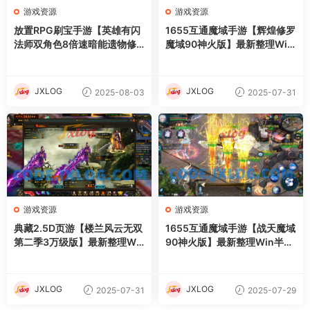
游戏资源
游戏资源
放置RPG刷宝手游【英雄有闪
1655互通魔域手游【辉煌修罗
法师双角色8倍速暗能遗物修
魔域90神火版】最新整理Win
复版】最新整理单机一键即玩
半手工服务端+本地注册验证+
镜像端+Linux手工服务端+本
GM工具+安卓+详细搭建教程
地注册+加解密工具+运维后台
+视频教程
JXLOG
JXLOG
2025-08-03
2025-07-31
+管理后台+代理后台+CDK授
权后台+安卓苹果双端+详细搭
建教程
游戏资源
游戏资源
典藏2.5D页游【楼兰风云无双
1655互通魔域手游【战天魔域
第二季3万级版】最新整理Wi
90神火版】最新整理Win半手
n系服务端+修改教程+详细外
工服务端+本地注册验证+GM
网搭建教程
工具+安卓+详细搭建教程+视
频教程
JXLOG
JXLOG
2025-07-31
2025-07-29