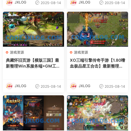
JXLOG
JXLOG
2025-08-14
2025-08-14
游戏资源
游戏资源
典藏怀旧页游【横版三国】最
XO三端引擎传奇手游【1.80嗜
新整理Win系服务端+GM工具
血极品星王合击】最新整理Wi
+详细外网搭建教程
n系服务端+PC安卓苹果三端
+加密工具+详细搭建教程
JXLOG
JXLOG
2025-08-14
2025-08-14