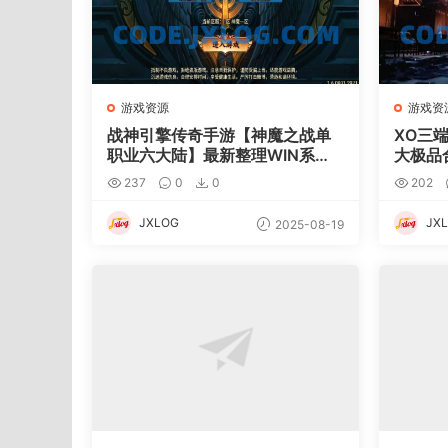
游戏资源
游戏资
战神引擎传奇手游【神魔之战单
XO三
职业六大陆】最新整理WIN系特
大极品
色服务端+安卓+GM后台+详细搭
服务端
237
0
0
202
建教程
具+详
JXLOG
JX
2025-08-19