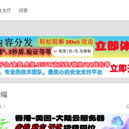
务大厅
问答
户端
1