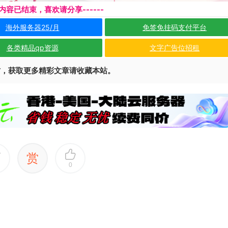
本页内容已结束，喜欢请分享------
海外服务器25/月
免签免挂码支付平台
各类精品qp资源
文字广告位招租
访，获取更多精彩文章请收藏本站。
赏
0