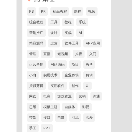
PS
PR
精品教程
课程
视频
综合教程
工具
教程
系统
营销推广
设计
实战
AI
精品源码
运营
软件工具
APP应用
管理
直播
短视频
抖音
入门
运营营销
网站源码
项目
教学
小白
实用技术
企业职场
剪辑
摄影剪辑
实用软件
创作
UI
网盘
电商
游戏资源
营销
沟通
思维
模板主题
自媒体
影视
带货
接口
电影
引流
恋爱
手工
PPT