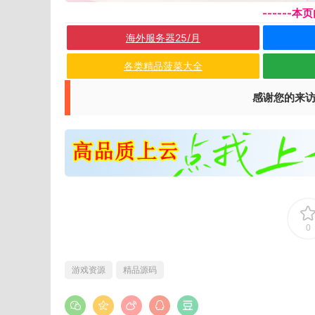
------
海外服务器25/月
各类精品菠菜大全
感谢您的来
0
游戏资源
精品源码