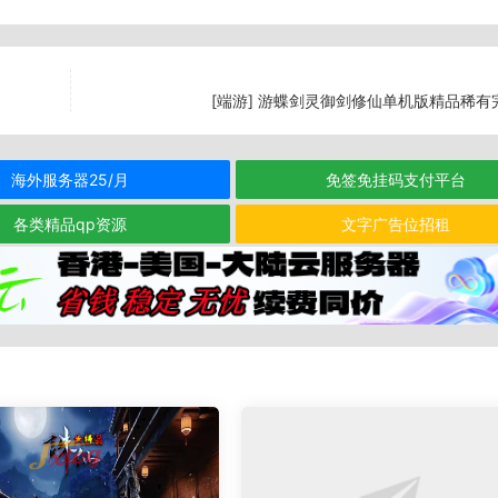
[端游] 游蝶剑灵御剑修仙单机版精品稀有
海外服务器25/月
免签免挂码支付平台
各类精品qp资源
文字广告位招租