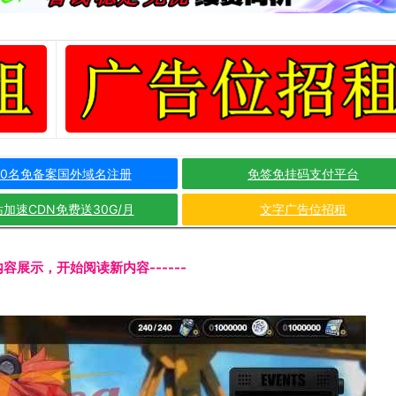
10名免备案国外域名注册
免签免挂码支付平台
加速CDN免费送30G/月
文字广告位招租
文内容展示，开始阅读新内容------