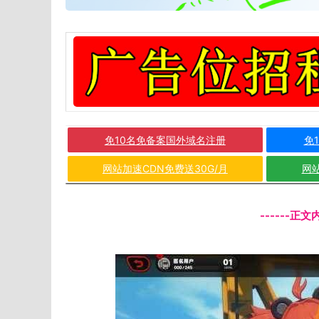
免10名免备案国外域名注册
免
网站加速CDN免费送30G/月
网站
------正