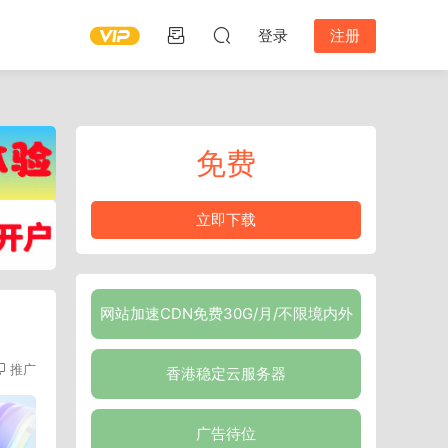
登录
注册
免费
立即下载
网站加速CDN免费30G/月/不限境内外
推广
香港稳定云服务器
广告待位