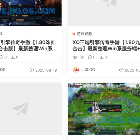
源
游戏资源
端引擎传奇手游【1.80诛仙
XO三端引擎传奇手游【1.80
合击版】最新整理Win系
合击】最新整理Win系服务端+
+PC安卓苹果三端+加密工
C安卓苹果三端+加密工具+详
0
0
166
0
0
细搭建教程
搭建教程
LOG
JXLOG
2025-08-19
2025-08