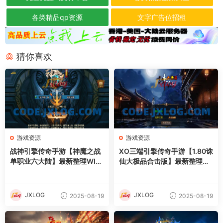
各类精品qp资源
文字广告位招租
猜你喜欢
游戏资源
游戏资源
战神引擎传奇手游【神魔之战
XO三端引擎传奇手游【1.80诛
单职业六大陆】最新整理WIN
仙大极品合击版】最新整理Wi
系特色服务端+安卓+GM后台
n系服务端+PC安卓苹果三端
+详细搭建教程
+加密工具+详细搭建教程
JXLOG
JXLOG
2025-08-19
2025-08-19