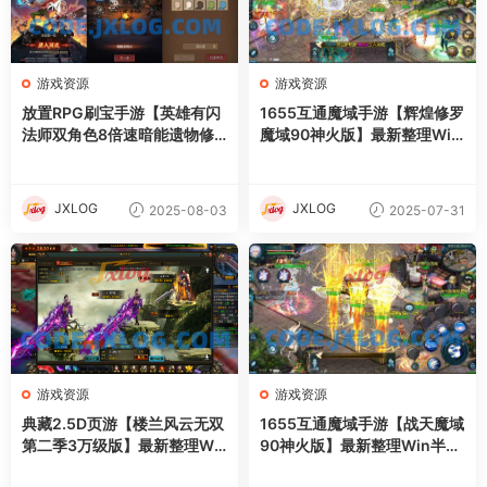
游戏资源
游戏资源
放置RPG刷宝手游【英雄有闪
1655互通魔域手游【辉煌修罗
法师双角色8倍速暗能遗物修
魔域90神火版】最新整理Win
复版】最新整理单机一键即玩
半手工服务端+本地注册验证+
镜像端+Linux手工服务端+本
GM工具+安卓+详细搭建教程
地注册+加解密工具+运维后台
+视频教程
JXLOG
JXLOG
2025-08-03
2025-07-31
+管理后台+代理后台+CDK授
权后台+安卓苹果双端+详细搭
建教程
游戏资源
游戏资源
典藏2.5D页游【楼兰风云无双
1655互通魔域手游【战天魔域
第二季3万级版】最新整理Wi
90神火版】最新整理Win半手
n系服务端+修改教程+详细外
工服务端+本地注册验证+GM