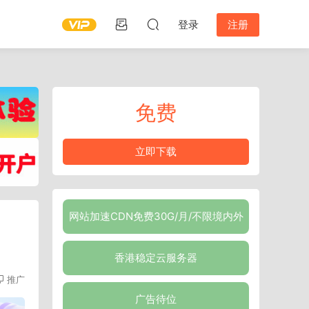
登录
注册
免费
立即下载
网站加速CDN免费30G/月/不限境内外
端
香港稳定云服务器
推广
广告待位