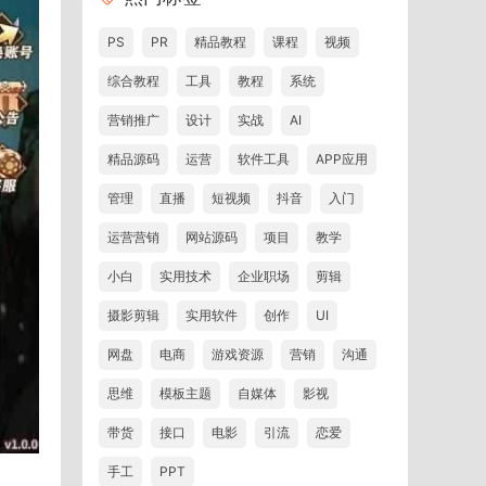
PS
PR
精品教程
课程
视频
综合教程
工具
教程
系统
营销推广
设计
实战
AI
精品源码
运营
软件工具
APP应用
管理
直播
短视频
抖音
入门
运营营销
网站源码
项目
教学
小白
实用技术
企业职场
剪辑
摄影剪辑
实用软件
创作
UI
网盘
电商
游戏资源
营销
沟通
思维
模板主题
自媒体
影视
带货
接口
电影
引流
恋爱
手工
PPT