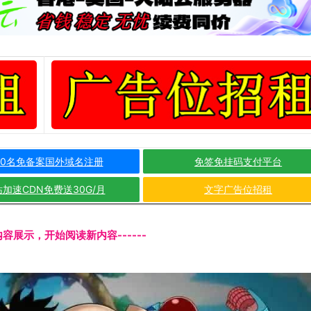
10名免备案国外域名注册
免签免挂码支付平台
加速CDN免费送30G/月
文字广告位招租
文内容展示，开始阅读新内容------