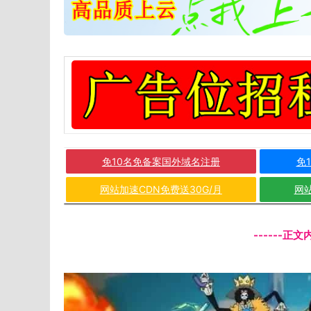
免10名免备案国外域名注册
免
网站加速CDN免费送30G/月
网站
------正