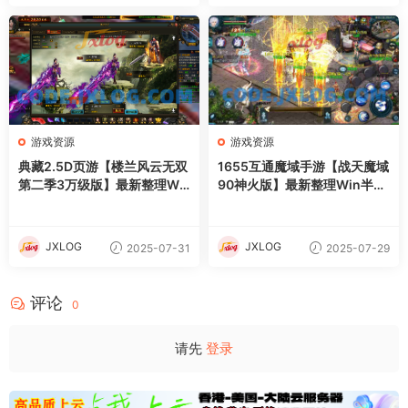
权后台+安卓苹果双端+详细搭
建教程
游戏资源
游戏资源
典藏2.5D页游【楼兰风云无双
1655互通魔域手游【战天魔域
第二季3万级版】最新整理Wi
90神火版】最新整理Win半手
n系服务端+修改教程+详细外
工服务端+本地注册验证+GM
网搭建教程
工具+安卓+详细搭建教程+视
频教程
JXLOG
JXLOG
2025-07-31
2025-07-29
评论
0
请先
登录