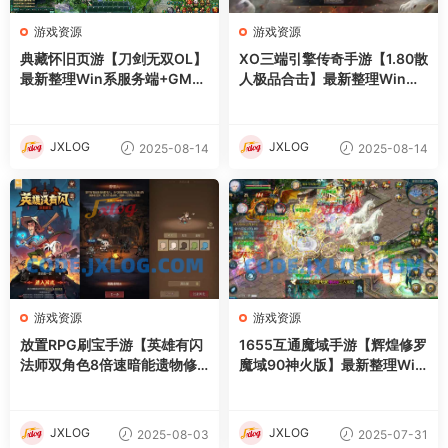
游戏资源
游戏资源
典藏怀旧页游【刀剑无双OL】
XO三端引擎传奇手游【1.80散
最新整理Win系服务端+GM工
人极品合击】最新整理Win系
具+详细外网搭建教程
服务端+PC安卓苹果三端+加
密工具+详细搭建教程
JXLOG
JXLOG
2025-08-14
2025-08-14
游戏资源
游戏资源
放置RPG刷宝手游【英雄有闪
1655互通魔域手游【辉煌修罗
法师双角色8倍速暗能遗物修
魔域90神火版】最新整理Win
复版】最新整理单机一键即玩
半手工服务端+本地注册验证+
镜像端+Linux手工服务端+本
GM工具+安卓+详细搭建教程
地注册+加解密工具+运维后台
+视频教程
JXLOG
JXLOG
2025-08-03
2025-07-31
+管理后台+代理后台+CDK授