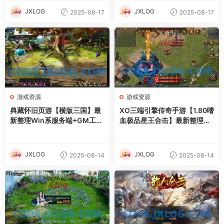
JXLOG
JXLOG
2025-08-17
2025-08-17
游戏资源
游戏资源
典藏怀旧页游【横版三国】最
XO三端引擎传奇手游【1.80嗜
新整理Win系服务端+GM工具
血极品星王合击】最新整理Wi
+详细外网搭建教程
n系服务端+PC安卓苹果三端
+加密工具+详细搭建教程
JXLOG
JXLOG
2025-08-14
2025-08-14