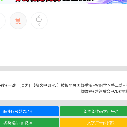
赏
0
务端+一键
[页游] 【烽火中原H5】横板网页国战手游+WIN学习手工端+
频教程+营运后台+CDK授
海外服务器25/月
免签免挂码支付平台
各类精品qp资源
文字广告位招租