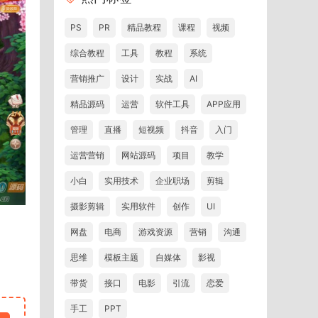
PS
PR
精品教程
课程
视频
综合教程
工具
教程
系统
营销推广
设计
实战
AI
精品源码
运营
软件工具
APP应用
管理
直播
短视频
抖音
入门
运营营销
网站源码
项目
教学
小白
实用技术
企业职场
剪辑
摄影剪辑
实用软件
创作
UI
网盘
电商
游戏资源
营销
沟通
思维
模板主题
自媒体
影视
带货
接口
电影
引流
恋爱
手工
PPT