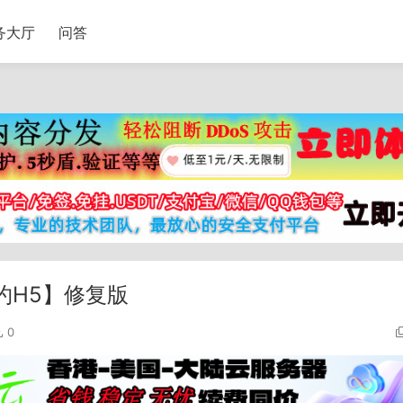
务大厅
问答
约H5】修复版
0