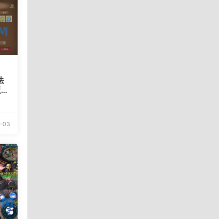
法
版】
Li
解
代
-03
苹果