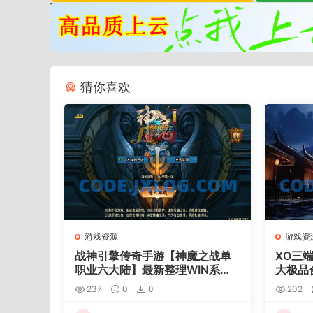
猜你喜欢
游戏资源
游戏资
战神引擎传奇手游【神魔之战单
XO三
职业六大陆】最新整理WIN系特
大极品
色服务端+安卓+GM后台+详细搭
服务端
237
0
0
202
建教程
具+详