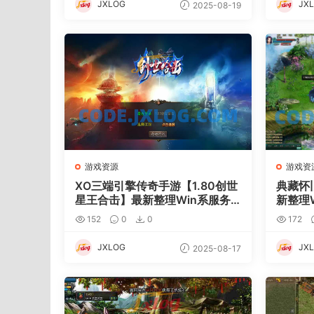
JXLOG
JX
2025-08-19
游戏资源
游戏资
XO三端引擎传奇手游【1.80创世
典藏怀
星王合击】最新整理Win系服务
新整理
端+PC安卓苹果三端+加密工具
+详细
152
0
0
172
+详细搭建教程
JXLOG
JX
2025-08-17