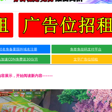
10名免备案国外域名注册
免签免挂码支付平台
加速CDN免费送30G/月
文字广告位招租
文内容展示，开始阅读新内容------