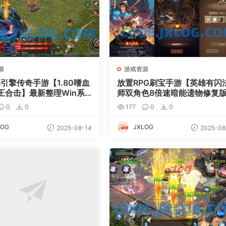
源
游戏资源
端引擎传奇手游【1.80嗜血
放置RPG刷宝手游【英雄有闪
王合击】最新整理Win系
师双角色8倍速暗能遗物修复
+PC安卓苹果三端+加密工
最新整理单机一键即玩镜像端+
0
0
177
0
0
细搭建教程
nux手工服务端+本地注册+加
密工具+运维后台+管理后台+
LOG
JXLOG
2025-08-14
2025-08
理后台+CDK授权后台+安卓
双端+详细搭建教程