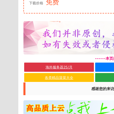
免费
下载价格
------
海外服务器25/月
各类精品菠菜大全
感谢您的来