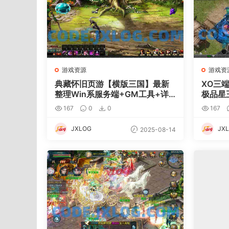
游戏资源
游戏资
典藏怀旧页游【横版三国】最新
XO三
整理Win系服务端+GM工具+详
极品星
细外网搭建教程
服务端
167
0
0
167
具+详
JXLOG
JX
2025-08-14