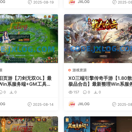
LOG
JXLOG
2025-08-19
2025-08
源
游戏资源
旧页游【刀剑无双OL】最
XO三端引擎传奇手游【1.80
Win系服务端+GM工具
极品合击】最新整理Win系服
外网搭建教程
端+PC安卓苹果三端+加密工
0
0
157
0
0
+详细搭建教程
LOG
JXLOG
2025-08-14
2025-08