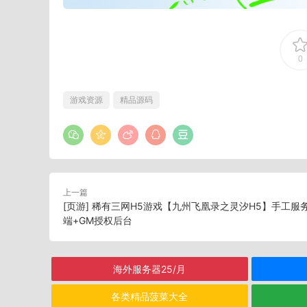
0
游戏资源
精品源码
上一篇
[页游] 稀有三网H5游戏【九州飞凰录之灵汐H5】手工服
端+GM授权后台
海外服务器25/月
各类精品菠菜大全