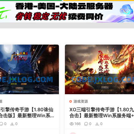
源
游戏资源
端引擎传奇手游【1.80诛仙
XO三端引擎传奇手游【1.80
合击版】最新整理Win系
合击】最新整理Win系服务端+
+PC安卓苹果三端+加密工
C安卓苹果三端+加密工具+详
0
0
166
0
0
细搭建教程
搭建教程