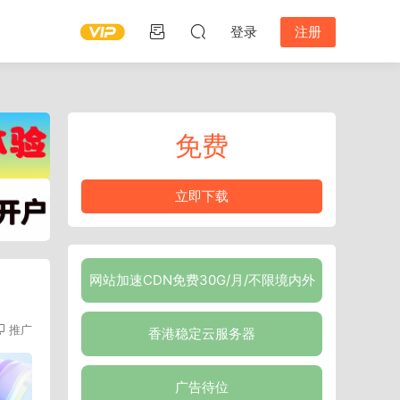
登录
注册
免费
立即下载
网站加速CDN免费30G/月/不限境内外
推广
香港稳定云服务器
广告待位