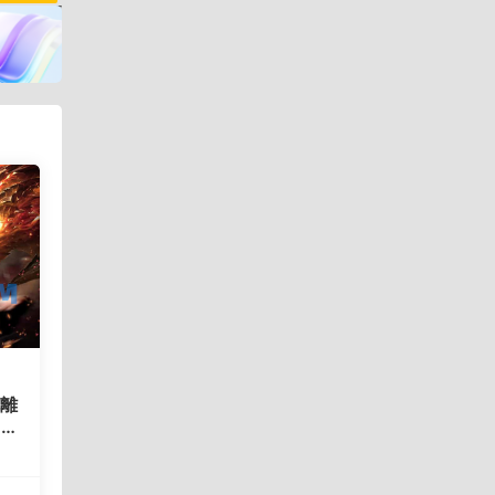
九離
P
细