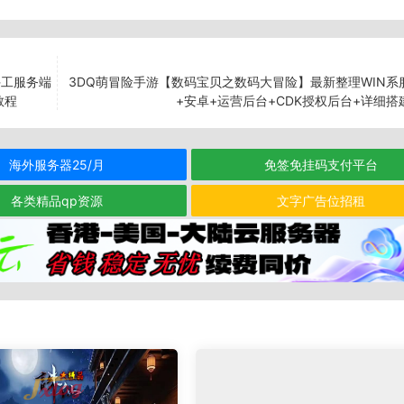
手工服务端
3DQ萌冒险手游【数码宝贝之数码大冒险】最新整理WIN系
教程
+安卓+运营后台+CDK授权后台+详细搭
海外服务器25/月
免签免挂码支付平台
各类精品qp资源
文字广告位招租