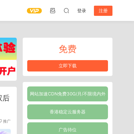
登录
注册
免费
立即下载
网站加速CDN免费30G/月/不限境内外
权后
香港稳定云服务器
推广
广告待位