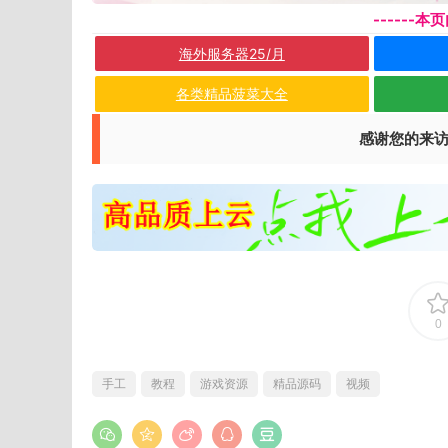
------
海外服务器25/月
各类精品菠菜大全
感谢您的来
0
手工
教程
游戏资源
精品源码
视频