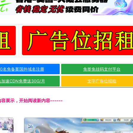
10名免备案国外域名注册
免签免挂码支付平台
加速CDN免费送30G/月
文字广告位招租
文内容展示，开始阅读新内容------