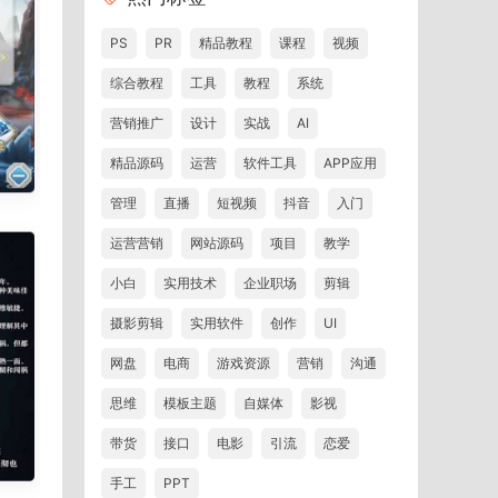
PS
PR
精品教程
课程
视频
综合教程
工具
教程
系统
营销推广
设计
实战
AI
精品源码
运营
软件工具
APP应用
管理
直播
短视频
抖音
入门
运营营销
网站源码
项目
教学
小白
实用技术
企业职场
剪辑
摄影剪辑
实用软件
创作
UI
网盘
电商
游戏资源
营销
沟通
思维
模板主题
自媒体
影视
带货
接口
电影
引流
恋爱
手工
PPT