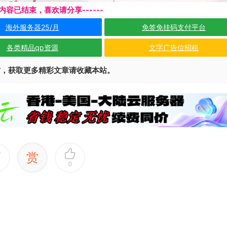
本页内容已结束，喜欢请分享------
海外服务器25/月
免签免挂码支付平台
各类精品qp资源
文字广告位招租
访，获取更多精彩文章请收藏本站。
赏
0