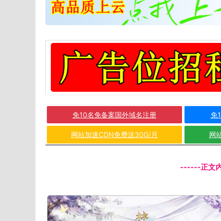
免10名免备案国外域名注册
免
网站加速CDN免费送30G/月
网站
------正