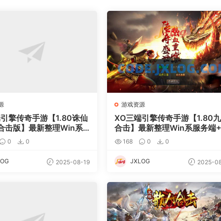
源
游戏资源
端引擎传奇手游【1.80诛仙
XO三端引擎传奇手游【1.80
合击版】最新整理Win系
合击】最新整理Win系服务端+
+PC安卓苹果三端+加密工
C安卓苹果三端+加密工具+详
0
0
168
0
0
细搭建教程
搭建教程
LOG
JXLOG
2025-08-19
2025-08