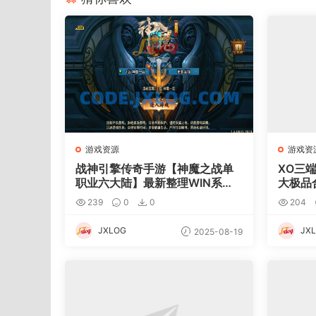
游戏资源
游戏资
战神引擎传奇手游【神魔之战单
XO三
职业六大陆】最新整理WIN系特
大极品
色服务端+安卓+GM后台+详细搭
服务端
239
0
0
204
建教程
具+详
JXLOG
JX
2025-08-19