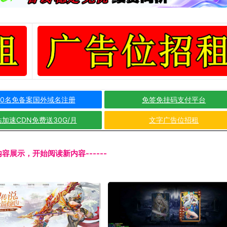
10名免备案国外域名注册
免签免挂码支付平台
加速CDN免费送30G/月
文字广告位招租
文内容展示，开始阅读新内容------