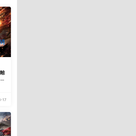
九離
P
细
-17