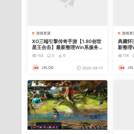
游戏资源
游戏资
XO三端引擎传奇手游【1.80创世
典藏怀
星王合击】最新整理Win系服务
新整理
端+PC安卓苹果三端+加密工具
+详细
153
0
0
174
+详细搭建教程
JXLOG
JX
2025-08-17