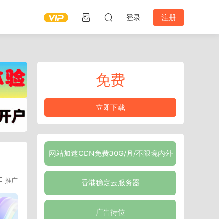
登录
注册
免费
立即下载
网站加速CDN免费30G/月/不限境内外
推广
香港稳定云服务器
广告待位