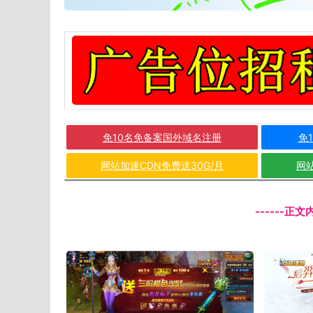
免10名免备案国外域名注册
免
网站加速CDN免费送30G/月
网站
------正