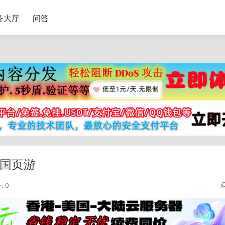
务大厅
问答
三国页游
0