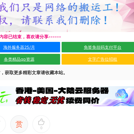
本页内容已结束，喜欢请分享------
海外服务器25/月
免签免挂码支付平台
各类精品qp资源
文字广告位招租
访，获取更多精彩文章请收藏本站。
赏
0