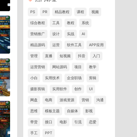
PS
PR
精品教程
课程
视频
综合教程
工具
教程
系统
营销推广
设计
实战
AI
精品源码
运营
软件工具
APP应用
管理
直播
短视频
抖音
入门
运营营销
网站源码
项目
教学
小白
实用技术
企业职场
剪辑
摄影剪辑
实用软件
创作
UI
网盘
电商
游戏资源
营销
沟通
思维
模板主题
自媒体
影视
带货
接口
电影
引流
恋爱
手工
PPT