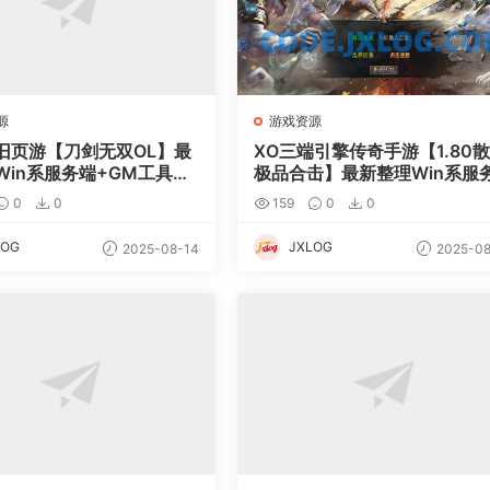
源
游戏资源
旧页游【刀剑无双OL】最
XO三端引擎传奇手游【1.80
Win系服务端+GM工具
极品合击】最新整理Win系服
外网搭建教程
端+PC安卓苹果三端+加密工
0
0
159
0
0
+详细搭建教程
LOG
JXLOG
2025-08-14
2025-08