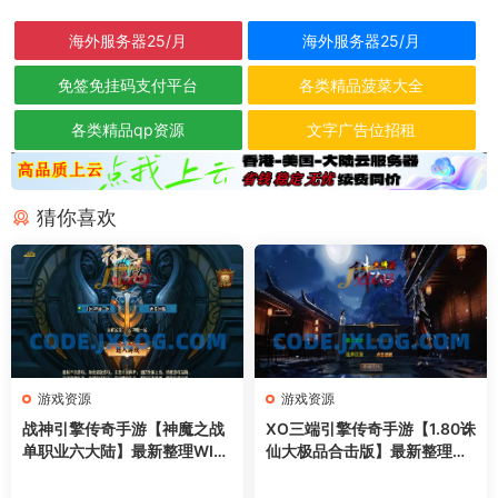
海外服务器25/月
海外服务器25/月
免签免挂码支付平台
各类精品菠菜大全
各类精品qp资源
文字广告位招租
猜你喜欢
游戏资源
游戏资源
战神引擎传奇手游【神魔之战
XO三端引擎传奇手游【1.80诛
单职业六大陆】最新整理WIN
仙大极品合击版】最新整理Wi
系特色服务端+安卓+GM后台
n系服务端+PC安卓苹果三端
+详细搭建教程
+加密工具+详细搭建教程