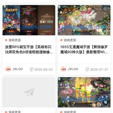
游戏资源
游戏资源
放置RPG刷宝手游【英雄有闪
1655互通魔域手游【辉煌修罗
法师双角色8倍速暗能遗物修
魔域90神火版】最新整理Win
复版】最新整理单机一键即玩
半手工服务端+本地注册验证+
镜像端+Linux手工服务端+本
GM工具+安卓+详细搭建教程
地注册+加解密工具+运维后台
+视频教程
JXLOG
JXLOG
2025-08-03
2025-07-31
+管理后台+代理后台+CDK授
权后台+安卓苹果双端+详细搭
建教程
游戏资源
游戏资源