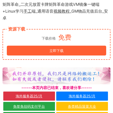
矩阵革命_二次元放置卡牌矩阵革命游戏VM镜像一键端
+Linux学习
手工
端_通用语音
视频
教程
_GM物品充值后台_安
卓
资源下载
免费
下载价格
立即下载
------本页内容已结束，喜欢请分享------
海外服务器25/月
海外服务器25/月
免签免挂码支付平台
各类精品菠菜大全