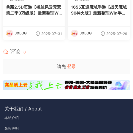
典藏2.5D页游【楼兰风云无双
1655互通魔域手游【战天魔域
第二季3万级版】最新整理Wi
90神火版】最新整理Win半手
n系服务端+修改教程+详细外
工服务端+本地注册验证+GM
网搭建教程
工具+安卓+详细搭建教程+视
频教程
JXLOG
JXLOG
2025-07-31
2025-07-29
评论
0
请先
登录
关于我们 / About
本站介绍
版权声明