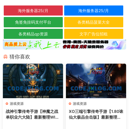
海外服务器25/月
海外服务器25/月
免签免挂码支付平台
各类精品菠菜大全
各类精品qp资源
文字广告位招租
猜你喜欢
游戏资源
游戏资源
战神引擎传奇手游【神魔之战
XO三端引擎传奇手游【1.80诛
单职业六大陆】最新整理WIN
仙大极品合击版】最新整理Wi
系特色服务端+安卓+GM后台
n系服务端+PC安卓苹果三端
+详细搭建教程
+加密工具+详细搭建教程