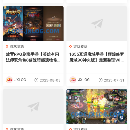
游戏资源
游戏资源
放置RPG刷宝手游【英雄有闪
1655互通魔域手游【辉煌修罗
法师双角色8倍速暗能遗物修
魔域90神火版】最新整理Win
复版】最新整理单机一键即玩
半手工服务端+本地注册验证+
镜像端+Linux手工服务端+本
GM工具+安卓+详细搭建教程
地注册+加解密工具+运维后台
+视频教程
JXLOG
JXLOG
2025-08-03
2025-07-31
+管理后台+代理后台+CDK授
权后台+安卓苹果双端+详细搭
建教程
游戏资源
游戏资源