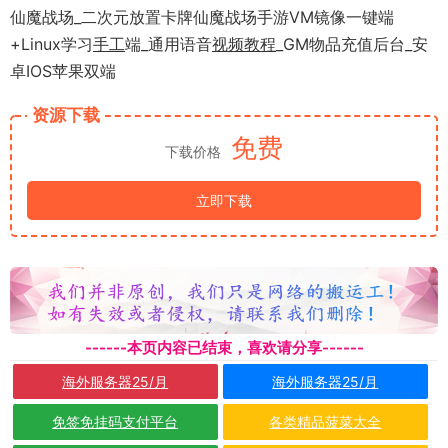
仙魔战场_二次元放置卡牌仙魔战场手游VM镜像一键端
+Linux学习
手工
端_通用语音
视频
教程
_GM物品充值后台_安
卓IOS苹果双端
资源下载
免费
下载价格
立即下载
------本页内容已结束，喜欢请分享------
海外服务器25/月
海外服务器25/月
免签免挂码支付平台
各类精品菠菜大全