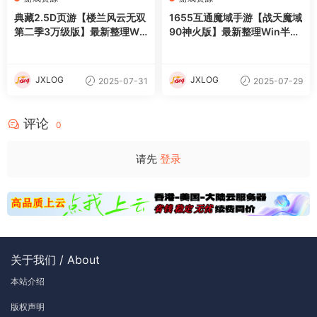
典藏2.5D页游【楼兰风云无双
1655互通魔域手游【战天魔域
第二季3万级版】最新整理Wi
90神火版】最新整理Win半手
n系服务端+修改教程+详细外
工服务端+本地注册验证+GM
网搭建教程
工具+安卓+详细搭建教程+视
频教程
JXLOG
JXLOG
2025-07-31
2025-07-29
评论
0
请先
登录
关于我们 / About
本站介绍
版权声明