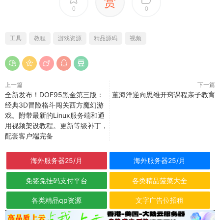
赏
0
0
工具
教程
游戏资源
精品源码
视频
上一篇
下一篇
全新发布！DOF95黑金第三版：
董海洋逆向思维开窍课程亲子教育
经典3D冒险格斗闯关西方魔幻游
戏。附带最新的Linux服务端和通
用视频架设教程。更新等级补丁，
配套客户端完备
海外服务器25/月
海外服务器25/月
免签免挂码支付平台
各类精品菠菜大全
各类精品qp资源
文字广告位招租