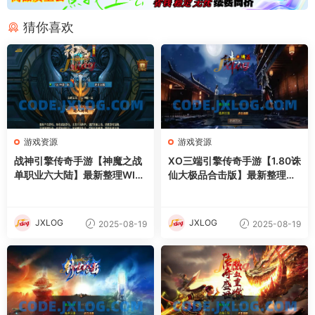
猜你喜欢
游戏资源
游戏资源
战神引擎传奇手游【神魔之战
XO三端引擎传奇手游【1.80诛
单职业六大陆】最新整理WIN
仙大极品合击版】最新整理Wi
系特色服务端+安卓+GM后台
n系服务端+PC安卓苹果三端
+详细搭建教程
+加密工具+详细搭建教程
JXLOG
JXLOG
2025-08-19
2025-08-19