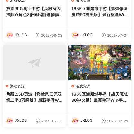
游戏资源
游戏资源
放置RPG刷宝手游【英雄有闪
1655互通魔域手游【辉煌修罗
法师双角色8倍速暗能遗物修
魔域90神火版】最新整理Win
复版】最新整理单机一键即玩
半手工服务端+本地注册验证+
镜像端+Linux手工服务端+本
GM工具+安卓+详细搭建教程
地注册+加解密工具+运维后台
+视频教程
JXLOG
JXLOG
2025-08-03
2025-07-31
+管理后台+代理后台+CDK授
权后台+安卓苹果双端+详细搭
建教程
游戏资源
游戏资源
典藏2.5D页游【楼兰风云无双
1655互通魔域手游【战天魔域
第二季3万级版】最新整理Wi
90神火版】最新整理Win半手
n系服务端+修改教程+详细外
工服务端+本地注册验证+GM
网搭建教程
工具+安卓+详细搭建教程+视
频教程
JXLOG
JXLOG
2025-07-31
2025-07-29