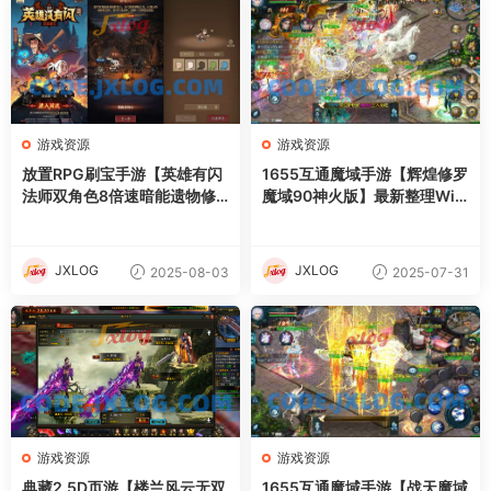
游戏资源
游戏资源
放置RPG刷宝手游【英雄有闪
1655互通魔域手游【辉煌修罗
法师双角色8倍速暗能遗物修
魔域90神火版】最新整理Win
复版】最新整理单机一键即玩
半手工服务端+本地注册验证+
镜像端+Linux手工服务端+本
GM工具+安卓+详细搭建教程
地注册+加解密工具+运维后台
+视频教程
JXLOG
JXLOG
2025-08-03
2025-07-31
+管理后台+代理后台+CDK授
权后台+安卓苹果双端+详细搭
建教程
游戏资源
游戏资源
典藏2.5D页游【楼兰风云无双
1655互通魔域手游【战天魔域