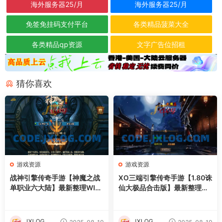
海外服务器25/月
海外服务器25/月
免签免挂码支付平台
各类精品菠菜大全
各类精品qp资源
文字广告位招租
猜你喜欢
游戏资源
游戏资源
战神引擎传奇手游【神魔之战
XO三端引擎传奇手游【1.80诛
单职业六大陆】最新整理WIN
仙大极品合击版】最新整理Wi
系特色服务端+安卓+GM后台
n系服务端+PC安卓苹果三端
+详细搭建教程
+加密工具+详细搭建教程
JXLOG
JXLOG