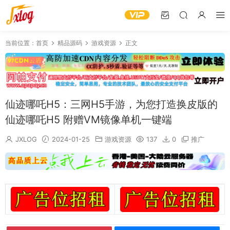
当前位置：
首页
精品源码
游戏资源
正文
仙迹哪吒H5：三网H5手游，为您打造换皮版的
仙迹哪吒H5 附赠VM镜像单机一键端
JXLOG
2024-01-25
游戏资源
137
0
推广