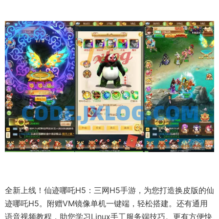
全新上线！仙迹哪吒H5：三网H5手游，为您打造换皮版的仙
迹哪吒H5。附赠VM镜像单机一键端，轻松搭建。还有通用
语音
视频
教程
，助您学习Linux
手工
服务端技巧。更有方便快