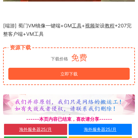
[端游] 蜀门VM镜像一键端+GM
工具
+
视频
架设
教程
+207完
整客户端+VM工具
资源下载
免费
下载价格
立即下载
------本页内容已结束，喜欢请分享------
海外服务器25/月
海外服务器25/月