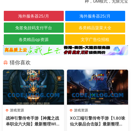
种，GM模式，无限元宝
海外服务器25/月
海外服务器25/月
免签免挂码支付平台
各类精品菠菜大全
各类精品qp资源
文字广告位招租
猜你喜欢
游戏资源
游戏资源
战神引擎传奇手游【神魔之战
XO三端引擎传奇手游【1.80诛
单职业六大陆】最新整理WIN
仙大极品合击版】最新整理Wi
系特色服务端+安卓+GM后台
n系服务端+PC安卓苹果三端