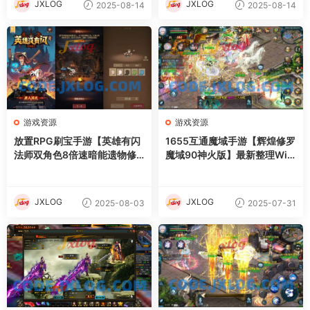
JXLOG
JXLOG
2025-08-14
2025-08-14
游戏资源
游戏资源
放置RPG刷宝手游【英雄有闪
1655互通魔域手游【辉煌修罗
法师双角色8倍速暗能遗物修
魔域90神火版】最新整理Win
复版】最新整理单机一键即玩
半手工服务端+本地注册验证+
镜像端+Linux手工服务端+本
GM工具+安卓+详细搭建教程
地注册+加解密工具+运维后台
+视频教程
JXLOG
JXLOG
2025-08-03
2025-07-31
+管理后台+代理后台+CDK授
权后台+安卓苹果双端+详细搭
建教程