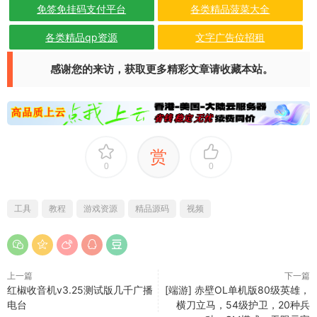
免签免挂码支付平台
各类精品菠菜大全
各类精品qp资源
文字广告位招租
感谢您的来访，获取更多精彩文章请收藏本站。
赏
0
0
工具
教程
游戏资源
精品源码
视频
上一篇
下一篇
红椒收音机v3.25测试版几千广播
[端游] 赤壁OL单机版80级英雄，
电台
横刀立马，54级护卫，20种兵